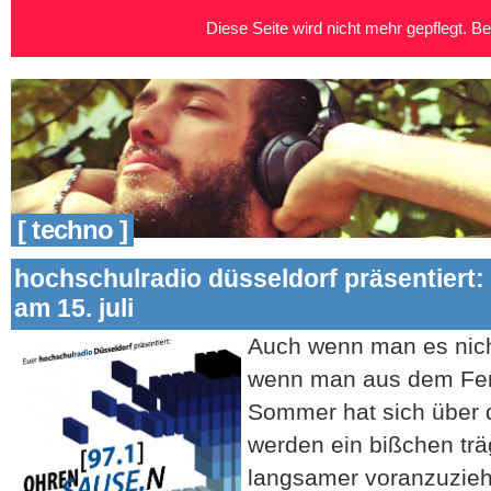
Diese Seite wird nicht mehr gepflegt. Bei
[ techno ]
hochschulradio düsseldorf präsentiert:
am 15. juli
Auch wenn man es nic
wenn man aus dem Fens
Sommer hat sich über di
werden ein bißchen träg
langsamer voranzuziehe