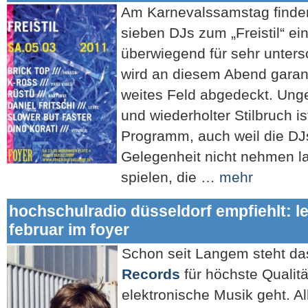
Am Karnevalssamstag finden
sieben DJs zum „Freistil“ ein
überwiegend für sehr unter
wird an diesem Abend garant
weites Feld abgedeckt. Un
und wiederholter Stilbruch 
Programm, auch weil die DJs
Gelegenheit nicht nehmen l
spielen, die …
mehr
hochschulradio düsseldorf empfiehlt: le
februar im foyer
Schon seit Langem steht d
Records
für höchste Qualit
elektronische Musik geht. Al