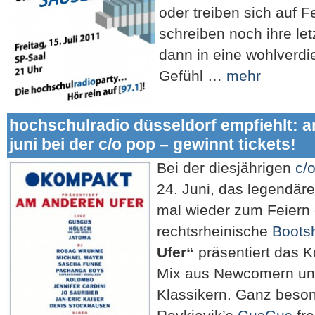
oder treiben sich auf F
schreiben noch ihre le
dann in eine wohlverdi
Gefühl …
mehr
hochschulradio düsseldorf empfiehlt: a
juni bei der c/o pop – gewinnt tickets!
Bei der diesjährigen
c/
24. Juni, das legendär
mal wieder zum Feiern 
rechtsrheinische
Boots
Ufer“
präsentiert das K
Mix aus Newcomern un
Klassikern. Ganz beson