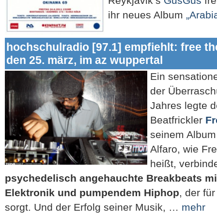
Reykjavik’s
GusGus
fre
ihr neues Album
„Arabi
hochschulradio [97.1] empfiehlt: free th
den 25. märz, im az wuppertal
Ein sensation
der Überrasc
Jahres legte d
Beatfrickler
Fr
seinem Albu
Alfaro, wie Fr
heißt, verbin
psychedelisch angehauchte Breakbeats mi
Elektronik und pumpendem Hiphop
, der fü
sorgt. Und der Erfolg seiner Musik, …
mehr