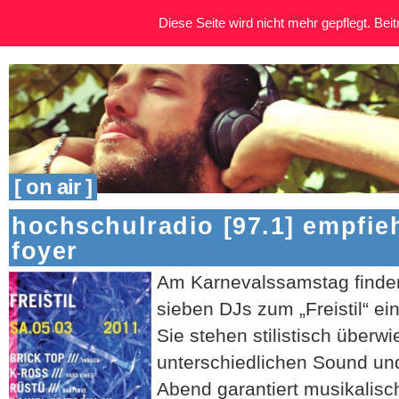
Diese Seite wird nicht mehr gepflegt. Beitr
[ on air ]
hochschulradio [97.1] empfiehl
foyer
Am Karnevalssamstag finden
sieben DJs zum „Freistil“ ein
Sie stehen stilistisch überw
unterschiedlichen Sound un
Abend garantiert musikalisch