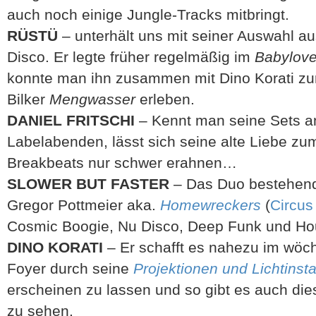
auch noch einige Jungle-Tracks mitbringt.
RÜSTÜ
– unterhält uns mit seiner Auswahl au
Disco. Er legte früher regelmäßig im
Babylov
konnte man ihn zusammen mit Dino Korati zu
Bilker
Mengwasser
erleben.
DANIEL FRITSCHI
– Kennt man seine Sets 
Labelabenden, lässt sich seine alte Liebe zu
Breakbeats nur schwer erahnen…
SLOWER BUT FASTER
– Das Duo bestehend
Gregor Pottmeier aka.
Homewreckers
(
Circu
Cosmic Boogie, Nu Disco, Deep Funk und H
DINO KORATI
– Er schafft es nahezu im wöc
Foyer durch seine
Projektionen und Lichtinsta
erscheinen zu lassen und so gibt es auch die
zu sehen.