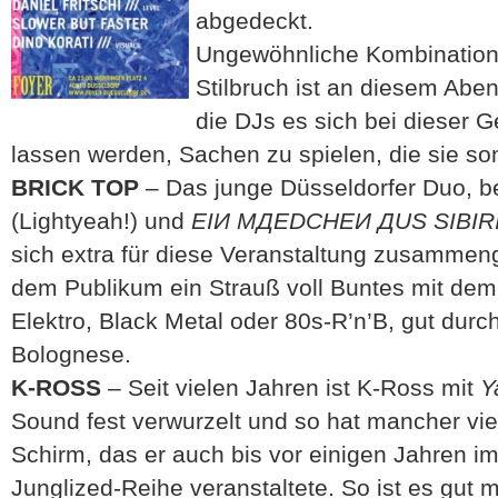
abgedeckt.
Ungewöhnliche Kombination
Stilbruch ist an diesem Abe
die DJs es sich bei dieser 
lassen werden, Sachen zu spielen, die sie so
BRICK TOP
– Das junge Düsseldorfer Duo, 
(Lightyeah!) und
EIИ MДEDCHEИ ДUS SIBIR
sich extra für diese Veranstaltung zusammen
dem Publikum ein Strauß voll Buntes mit dem
Elektro, Black Metal oder 80s-R’n’B, gut dur
Bolognese.
K-ROSS
– Seit vielen Jahren ist K-Ross mit
Y
Sound fest verwurzelt und so hat mancher vie
Schirm, das er auch bis vor einigen Jahren i
Junglized-Reihe veranstaltete. So ist es gut 