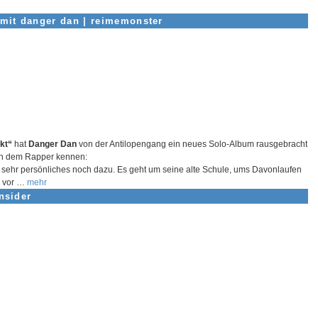
 mit danger dan
|
reimemonster
ckt“
hat
Danger Dan
von der Antilopengang ein neues Solo-Album rausgebracht
von dem Rapper kennen:
 sehr persönliches noch dazu. Es geht um seine alte Schule, ums Davonlaufen
d vor …
mehr
nsider