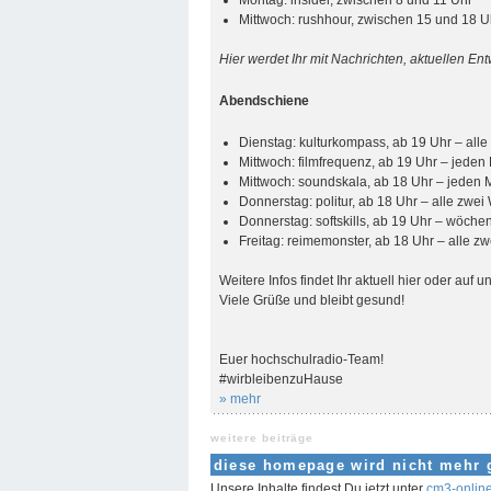
Mittwoch: rushhour, zwischen 15 und 18 U
Hier werdet Ihr mit Nachrichten, aktuellen E
Abendschiene
Dienstag: kulturkompass, ab 19 Uhr – all
Mittwoch: filmfrequenz, ab 19 Uhr – jede
Mittwoch: soundskala, ab 18 Uhr – jeden
Donnerstag: politur, ab 18 Uhr – alle zwe
Donnerstag: softskills, ab 19 Uhr – wöchen
Freitag: reimemonster, ab 18 Uhr – alle 
Weitere Infos findet Ihr aktuell hier oder auf
Viele Grüße und bleibt gesund!
Euer hochschulradio-Team!
#wirbleibenzuHause
» mehr
weitere beiträge
diese homepage wird nicht mehr 
Unsere Inhalte findest Du jetzt unter
cm3-onlin