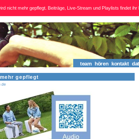
rd nicht mehr gepflegt. Beiträge, Live-Stream und Playlists findet ihr 
team
hören
kontakt
da
mehr gepflegt
e.de