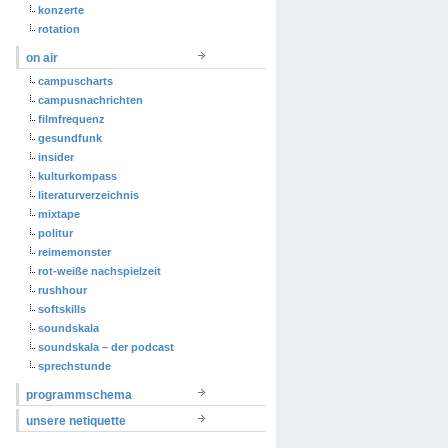
konzerte
rotation
on air
campuscharts
campusnachrichten
filmfrequenz
gesundfunk
insider
kulturkompass
literaturverzeichnis
mixtape
politur
reimemonster
rot-weiße nachspielzeit
rushhour
softskills
soundskala
soundskala – der podcast
sprechstunde
programmschema
unsere netiquette