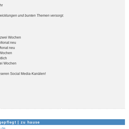
hr
ntwicklungen und bunten Themen versorgt.
e zwei Wochen
n Monat neu
 Monat neu
i Wochen
tlich
zwei Wochen
 unseren Social Media-Kanälen!
gepflegt
|
zu hause
e.de