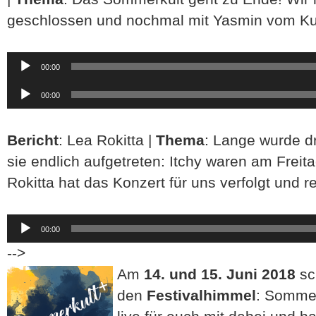
geschlossen und nochmal mit Yasmin vom Kul
Audio-
00:00
Player
Audio-
00:00
Player
Bericht
: Lea Rokitta |
Thema
: Lange wurde dr
sie endlich aufgetreten: Itchy waren am Freit
Rokitta hat das Konzert für uns verfolgt und r
Audio-
00:00
Player
-->
Am
14. und 15. Juni 2018
sc
den
Festivalhimmel
: Sommer