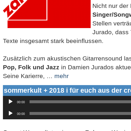
Nicht nur der
Singer/Songw
Stellen verträ
Jurado, dass
Texte insgesamt stark beeinflussen.
Zusätzlich zum akustischen Gitarrensound la
Pop, Folk und Jazz
in Damien Jurados aktuel
Seine Karierre, …
mehr
sommerkult + 2018 i für euch aus der c
Audio-
00:00
Player
Audio-
00:00
Player