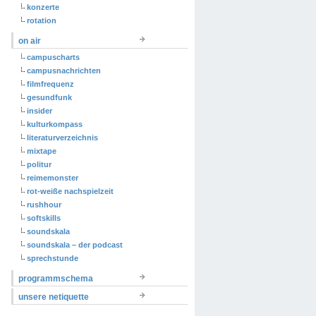
konzerte
rotation
on air
campuscharts
campusnachrichten
filmfrequenz
gesundfunk
insider
kulturkompass
literaturverzeichnis
mixtape
politur
reimemonster
rot-weiße nachspielzeit
rushhour
softskills
soundskala
soundskala – der podcast
sprechstunde
programmschema
unsere netiquette