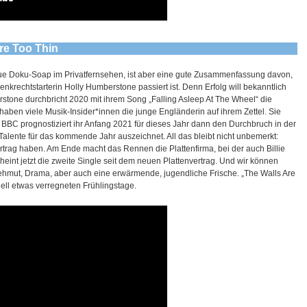
re Too Thin
neue Doku-Soap im Privatfernsehen, ist aber eine gute Zusammenfassung davon,
nkrechtstarterin Holly Humberstone passiert ist. Denn Erfolg will bekanntlich
rstone durchbricht 2020 mit ihrem Song „Falling Asleep At The Wheel“ die
aben viele Musik-Insider*innen die junge Engländerin auf ihrem Zettel. Sie
e BBC prognostiziert ihr Anfang 2021 für dieses Jahr dann den Durchbruch in der
alente für das kommende Jahr auszeichnet. All das bleibt nicht unbemerkt:
ertrag haben. Am Ende macht das Rennen die Plattenfirma, bei der auch Billie
scheint jetzt die zweite Single seit dem neuen Plattenvertrag. Und wir können
ehmut, Drama, aber auch eine erwärmende, jugendliche Frische. „The Walls Are
uell etwas verregneten Frühlingstage.