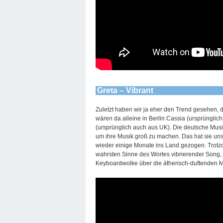
Greta – Vibrant
Zuletzt haben wir ja eher den Trend gesehen, d
wären da alleine in Berlin Cassia (ursprünglic
(ursprünglich auch aus UK). Die deutsche Mus
um ihre Musik groß zu machen. Das hat sie uns 
wieder einige Monate ins Land gezogen. Trotzde
wahrsten Sinne des Wortes vibrierender Song, 
Keyboardwolke über die ätherisch-duftenden Mu