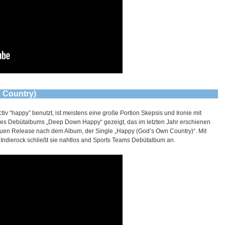
 Country)
iv “happy” benutzt, ist meistens eine große Portion Skepsis und Ironie mit
hres Debütalbums „Deep Down Happy“ gezeigt, das im letzten Jahr erschienen
 neuen Release nach dem Album, der Single „Happy (God’s Own Country)“. Mit
 Indierock schließt sie nahtlos and Sports Teams Debütalbum an.