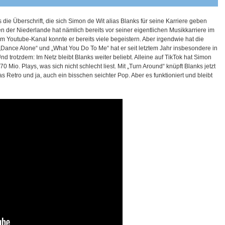
as die Überschrift, die sich Simon de Wit alias Blanks für seine Karriere geben
der Niederlande hat nämlich bereits vor seiner eigentlichen Musikkarriere im
nem Youtube-Kanal konnte er bereits viele begeistern. Aber irgendwie hat die
Dance Alone“ und „What You Do To Me“ hat er seit letztem Jahr insbesondere in
 trotzdem: Im Netz bleibt Blanks weiter beliebt. Alleine auf TikTok hat Simon
0 Mio. Plays, was sich nicht schlecht liest. Mit „Turn Around“ knüpft Blanks jetzt
s Retro und ja, auch ein bisschen seichter Pop. Aber es funktioniert und bleibt