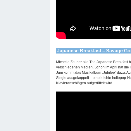
Japanese Breakfast – Savage G
Michelle Zauner aka The Japanese Breakfast ha
verschiedenen Medien. Schon im April hat die in
Juni kommt das Musikalbum „Jubilee“ dazu. Aus
Single ausgekoppelt – eine leichte Indiepop-N
Klavieranschlägen aufgerüttelt wird.