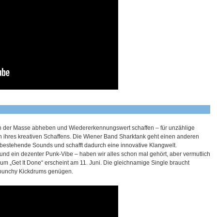
on der Masse abheben und Wiedererkennungswert schaffen – für unzählige
n ihres kreativen Schaffens. Die Wiener Band Sharktank geht einen anderen
 bestehende Sounds und schafft dadurch eine innovative Klangwelt.
und ein dezenter Punk-Vibe – haben wir alles schon mal gehört, aber vermutlich
um „Get It Done“ erscheint am 11. Juni. Die gleichnamige Single braucht
 punchy Kickdrums genügen.