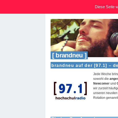
Diese Seite wi
[ brandneu ]
brandneu auf der [97.1] – d
Jede Woche brin
sowohl die
anges
Newcomer
und
wir zurzeit häufi
unseren neusten 
Rotation genannt)