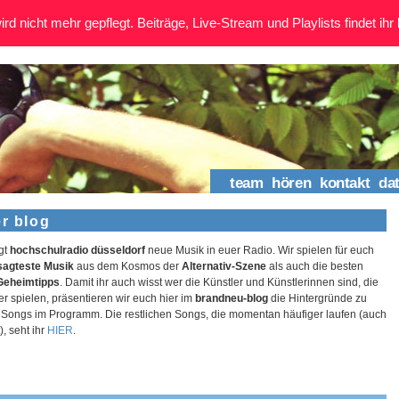
rd nicht mehr gepflegt. Beiträge, Live-Stream und Playlists findet ihr 
team
hören
kontakt
da
er blog
gt
hochschulradio düsseldorf
neue Musik in euer Radio. Wir spielen für euch
agteste Musik
aus dem Kosmos der
Alternativ-Szene
als auch die besten
Geheimtipps
. Damit ihr auch wisst wer die Künstler und Künstlerinnen sind, die
ger spielen, präsentieren wir euch hier im
brandneu-blog
die Hintergründe zu
Songs im Programm. Die restlichen Songs, die momentan häufiger laufen (auch
, seht ihr
HIER
.