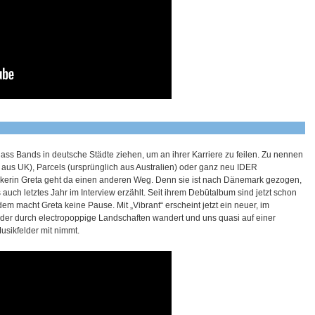
ass Bands in deutsche Städte ziehen, um an ihrer Karriere zu feilen. Zu nennen
h aus UK), Parcels (ursprünglich aus Australien) oder ganz neu IDER
ikerin Greta geht da einen anderen Weg. Denn sie ist nach Dänemark gezogen,
auch letztes Jahr im Interview erzählt. Seit ihrem Debütalbum sind jetzt schon
m macht Greta keine Pause. Mit „Vibrant“ erscheint jetzt ein neuer, im
der durch electropoppige Landschaften wandert und uns quasi auf einer
sikfelder mit nimmt.