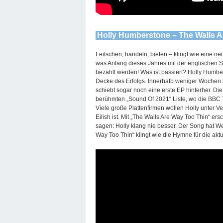
Holly Humberstone – The Walls A
Feilschen, handeln, bieten – klingt wie eine 
was Anfang dieses Jahres mit der englischen Se
bezahlt werden! Was ist passiert? Holly Humbe
Decke des Erfolgs. Innerhalb weniger Wochen h
schiebt sogar noch eine erste EP hinterher. Di
berühmten „Sound Of 2021“ Liste, wo die BBC T
Viele große Plattenfirmen wollen Holly unter V
Eilish ist. Mit „The Walls Are Way Too Thin“ er
sagen: Holly klang nie besser. Der Song hat W
Way Too Thin“ klingt wie die Hymne für die akt