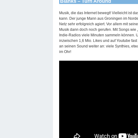
Blanks – Turn Around
Musik, die das Internet bewegt! Vielleicht ist d
kann. Der junge Mann aus Groningen im Norden 
Netz sehr erfolgreich agiert. Vor allem mit sei
Musik dann doch noch gerufen. Mit Songs wie „
Indie-Radios viele Minuten sammeln können. Und
inzwischen 1,6 Mio. Likes und auf Youtube fast 7
an seinen Sound weiter an: viele Synthies, etwa
im Ohr!