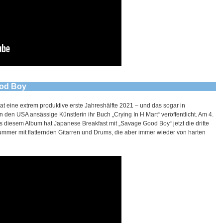
ood Boy
t eine extrem produktive erste Jahreshälfte 2021 – und das sogar in
 den USA ansässige Künstlerin ihr Buch „Crying In H Mart“ veröffentlicht. Am 4.
 diesem Album hat Japanese Breakfast mit „Savage Good Boy“ jetzt die dritte
ummer mit flatternden Gitarren und Drums, die aber immer wieder von harten