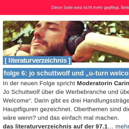
Diese Seite wird nicht mehr gepflegt. Beitr
[ literaturverzeichnis ]
folge 6: jo schuttwolf und „u-turn welc
In der neuen Folge spricht
Moderatorin Cari
Jo Schuttwolf über die Werbebranche und üb
Welcome“. Darin gibt es drei Handlungssträge,
Hauptfiguren gezeichnet. Oberthemen sind 
wäre wenn? und das einfach mal machen.
das literaturverzeichnis auf der 97.1
…
meh