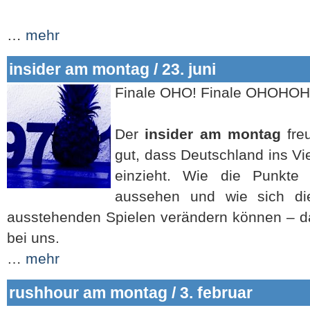
…
mehr
insider am montag / 23. juni
Finale OHO! Finale OHOHOH
Der
insider am montag
freu
gut, dass Deutschland ins Vie
einzieht. Wie die Punkt
aussehen und wie sich d
ausstehenden Spielen verändern können – das
bei uns.
…
mehr
rushhour am montag / 3. februar