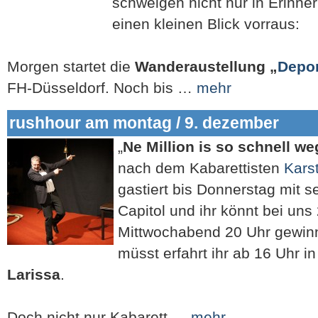
schwelgen nicht nur in Erinne
einen kleinen Blick vorraus:
Morgen startet die
Wanderaustellung „
Depor
FH-Düsseldorf. Noch bis …
mehr
rushhour am montag / 9. dezember
„
Ne Million is so schnell we
nach dem Kabarettisten
Kars
gastiert bis Donnerstag mit
Capitol und ihr könnt bei uns 
Mittwochabend 20 Uhr gewinn
müsst erfahrt ihr ab 16 Uhr i
Larissa
.
Doch nicht nur Kabarett …
mehr