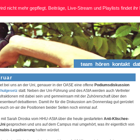
rd nicht mehr gepflegt. Beiträge, Live-Stream und Playlists findet ihr 
team
hören
kontakt
da
bruar
et bei uns an der Uni, genauer in der OASE eine offene
Podiumsdiskussion
hulgesetz
statt. Neben der Uni-Führung und des AStA werden auch Vertreter
sfraktionen mit dabei sein und gemneinsam mit der Zuhörerschaft über den
esentwurf debattieren. Damit ihr für die Diskussion am Donnerstag gut gerüstet
ür euch on-air die Positionen beider Seiten noch einmal auf.
mit Sarah Droska vom HHU-AStA über die heute gestarteten
Anti-Klischee-
-Uni
gesprochen und uns auf dem Campus mal umgehört, was ihr eigentlich von
nabis-Legalisierung
halten würdet.