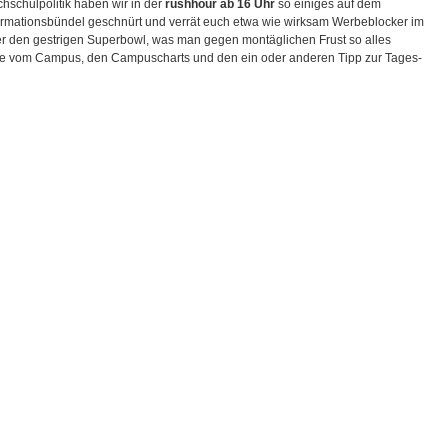
hschulpolitik haben wir in der
rushhour ab 16 Uhr
so einiges auf dem
formationsbündel geschnürt und verrät euch etwa wie wirksam Werbeblocker im
über den gestrigen Superbowl, was man gegen montäglichen Frust so alles
e vom Campus, den Campuscharts und den ein oder anderen Tipp zur Tages-