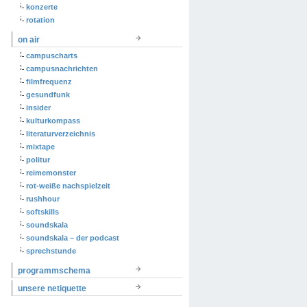
konzerte
rotation
on air
campuscharts
campusnachrichten
filmfrequenz
gesundfunk
insider
kulturkompass
literaturverzeichnis
mixtape
politur
reimemonster
rot-weiße nachspielzeit
rushhour
softskills
soundskala
soundskala – der podcast
sprechstunde
programmschema
unsere netiquette