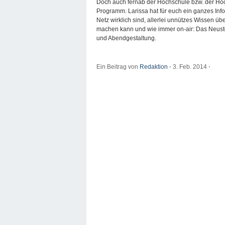
Doch auch fernab der Hochschule bzw. der Hoc
Programm. Larissa hat für euch ein ganzes In
Netz wirklich sind, allerlei unnützes Wissen 
machen kann und wie immer on-air: Das Neust
und Abendgestaltung.
Ein Beitrag von
Redaktion
⋅
3. Feb. 2014
⋅