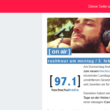
Diese Seite wi
[ on air ]
rushhour am montag / 3. fe
Am Donnerstag find
zum neuen
Hochsc
einzelnder Landtag
umstrittenen Gesetz
seit, bereiten wir f
Daneben haben wir 
Tage an der Heine
einer etwaigen
Can