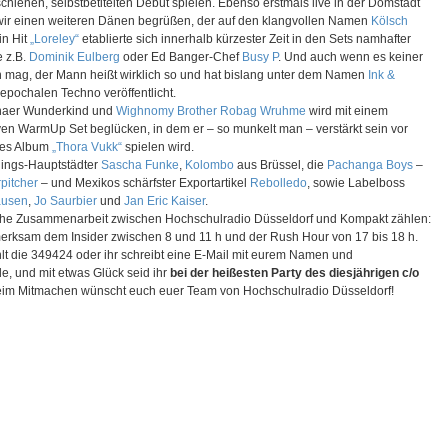
schienen, selbstbetitelten Debüt spielen. Ebenso erstmals live in der Domstadt
wir einen weiteren Dänen begrüßen, der auf den klangvollen Namen
Kölsch
in Hit
„Loreley“
etablierte sich innerhalb kürzester Zeit in den Sets namhafter
e z.B.
Dominik Eulberg
oder Ed Banger-Chef
Busy P
. Und auch wenn es keiner
 mag, der Mann heißt wirklich so und hat bislang unter dem Namen
Ink &
epochalen Techno veröffentlicht.
naer Wunderkind und
Wighnomy Brother
Robag Wruhme
wird mit einem
ven WarmUp Set beglücken, in dem er – so munkelt man – verstärkt sein vor
btes Album
„Thora Vukk“
spielen wird.
blings-Hauptstädter
Sascha Funke
,
Kolombo
aus Brüssel, die
Pachanga Boys
–
pitcher
– und Mexikos schärfster Exportartikel
Rebolledo
, sowie Labelboss
ausen
,
Jo Saurbier
und
Jan Eric Kaiser
.
ische Zusammenarbeit zwischen Hochschulradio Düsseldorf und Kompakt zählen:
rksam dem Insider zwischen 8 und 11 h und der Rush Hour von 17 bis 18 h.
hlt die 349424 oder ihr schreibt eine E-Mail mit eurem Namen und
 und mit etwas Glück seid ihr
bei der heißesten Party des diesjährigen c/o
beim Mitmachen wünscht euch euer Team von Hochschulradio Düsseldorf!