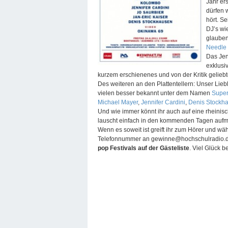
Jahr er
dürfen 
hört. Se
DJ’s wi
glauben
Needle
Das Je
exklusi
kurzem erschienenes und von der Kritik gelie
Des weiteren an den Plattentellern: Unser Lie
vielen besser bekannt unter dem Namen
Super
Michael Mayer
,
Jennifer Cardini
,
Denis Stockh
Und wie immer könnt ihr auch auf eine rhein
lauscht einfach in den kommenden Tagen aufme
Wenn es soweit ist greift ihr zum Hörer und wä
Telefonnummer an gewinne@hochschulradio.de,
pop Festivals auf der Gästeliste
. Viel Glück 