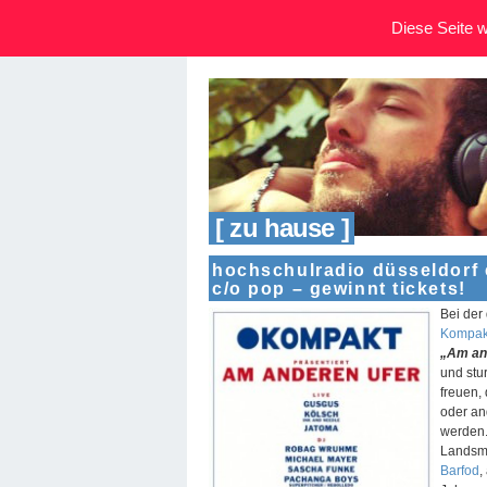
Diese Seite wi
[ zu hause ]
hochschulradio düsseldorf e
c/o pop – gewinnt tickets!
Bei der
Kompak
„Am an
und stu
freuen,
oder an
werden
Landsmä
Barfod
,