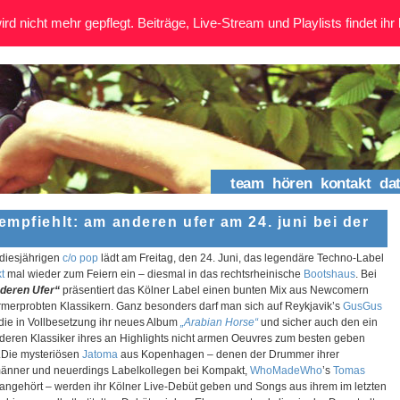
rd nicht mehr gepflegt. Beiträge, Live-Stream und Playlists findet ihr 
team
hören
kontakt
da
mpfiehlt: am anderen ufer am 24. juni bei der
 diesjährigen
c/o pop
lädt am Freitag, den 24. Juni, das legendäre Techno-Label
t
mal wieder zum Feiern ein – diesmal in das rechtsrheinische
Bootshaus
. Bei
deren Ufer“
präsentiert das Kölner Label einen bunten Mix aus Newcomern
rmerprobten Klassikern. Ganz besonders darf man sich auf Reykjavik’s
GusGus
 die in Vollbesetzung ihr neues Album
„Arabian Horse“
und sicher auch den ein
deren Klassiker ihres an Highlights nicht armen Oeuvres zum besten geben
.
Die mysteriösen
Jatoma
aus Kopenhagen – denen der Drummer ihrer
nner und neuerdings Labelkollegen bei Kompakt,
WhoMadeWho
’s
Tomas
 angehört – werden ihr Kölner Live-Debüt geben und Songs aus ihrem im letzten