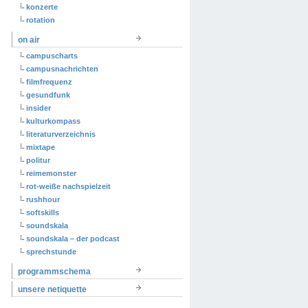
konzerte
rotation
on air
campuscharts
campusnachrichten
filmfrequenz
gesundfunk
insider
kulturkompass
literaturverzeichnis
mixtape
politur
reimemonster
rot-weiße nachspielzeit
rushhour
softskills
soundskala
soundskala – der podcast
sprechstunde
programmschema
unsere netiquette