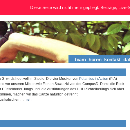
Diese Seite wird nicht mehr gepflegt. Beiträge, Live-St
team
hören
kontakt
da
S. wirds heut voll im Studio. Die vier Musiker von
Polarities in Action
(PiA)
so vor unseren Mikros wie Florian Sawatzki von der CampusD. Damit die Rock-
r Düsseldorfer Jungs und die Ausführungen des HHU-Schreiberlings sich aber
kommen, machen wir das Ganze natürlich getrennt.
musikalischen …
mehr