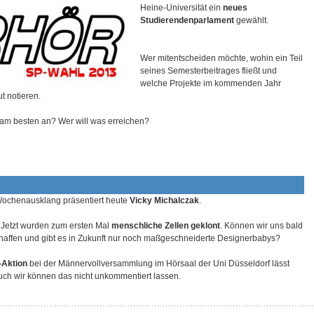
Heine-Universität ein
neues
Studierendenparlament
gewählt.
Wer mitentscheiden möchte, wohin ein Teil
seines Semesterbeitrages fließt und
welche Projekte im kommenden Jahr
t notieren.
 am besten an? Wer will was erreichen?
Wochenausklang präsentiert heute
Vicky Michalczak
.
! Jetzt wurden zum ersten Mal
menschliche Zellen geklont
. Können wir uns bald
haffen und gibt es in Zukunft nur noch maßgeschneiderte Designerbabys?
-Aktion
bei der Männervollversammlung im Hörsaal der Uni Düsseldorf lässt
uch wir können das nicht unkommentiert lassen.