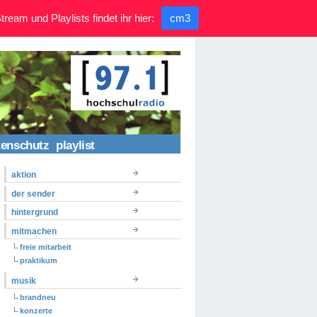
ream und Playlists findet ihr hier:
cm3
tenschutz
playlist
aktion
der sender
hintergrund
mitmachen
freie mitarbeit
praktikum
musik
brandneu
konzerte