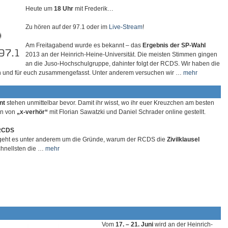
Heute um
18 Uhr
mit Frederik…
Zu hören auf der 97.1 oder im
Live-Stream
!
Am Freitagabend wurde es bekannt – das
Ergebnis der SP-Wahl
2013 an der Heinrich-Heine-Universität. Die meisten Stimmen gingen
an die Juso-Hochschulgruppe, dahinter folgt der RCDS. Wir haben die
 und für euch zusammengefasst. Unter anderem versuchen wir …
mehr
nt
stehen unmittelbar bevor. Damit ihr wisst, wo ihr euer Kreuzchen am besten
en von
„x-verhör“
mit Florian Sawatzki und Daniel Schrader online gestellt.
RCDS
geht es unter anderem um die Gründe, warum der RCDS die
Zivilklausel
chnellsten die …
mehr
Vom
17. – 21. Juni
wird an der Heinrich-