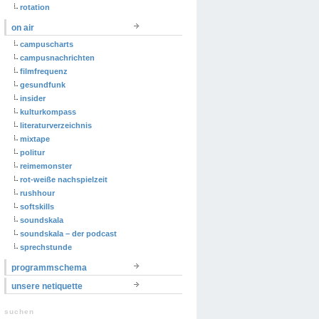
rotation
on air
campuscharts
campusnachrichten
filmfrequenz
gesundfunk
insider
kulturkompass
literaturverzeichnis
mixtape
politur
reimemonster
rot-weiße nachspielzeit
rushhour
softskills
soundskala
soundskala – der podcast
sprechstunde
programmschema
unsere netiquette
suchen