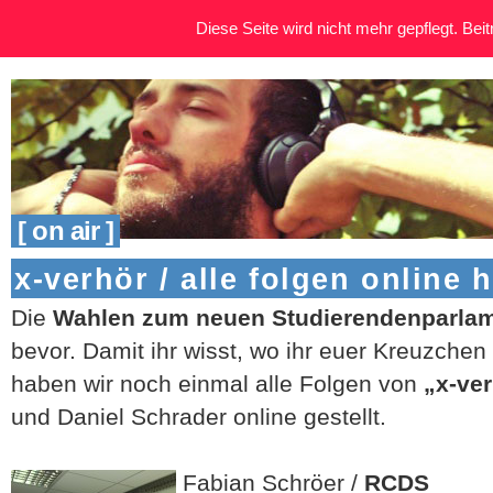
Diese Seite wird nicht mehr gepflegt. Beitr
[ on air ]
x-verhör / alle folgen online 
Die
Wahlen zum neuen Studierendenparla
bevor. Damit ihr wisst, wo ihr euer Kreuzche
haben wir noch einmal alle Folgen von
„x-ve
und Daniel Schrader online gestellt.
Fabian Schröer /
RCDS