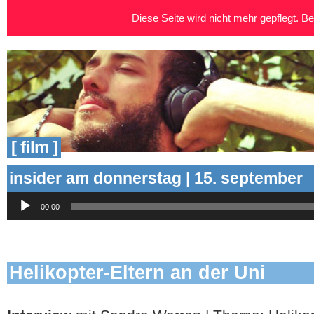
Diese Seite wird nicht mehr gepflegt. Bei
[ film ]
insider am donnerstag | 15. september
Audio-
00:00
Player
Helikopter-Eltern an der Uni