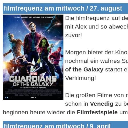
filmfrequenz am mittwoch / 27. august
Die filmfrequenz auf de
mit Alex und so abwech
zuvor!
Morgen bietet der Ki
nochmal ein wahres S
of the Galaxy
startet e
Verfilmung!
Die großen Filme von 
schon in
Venedig
zu b
beginnen heute wieder die
Filmfestspiele
u
filmfrequenz am mittwoch / 9. april