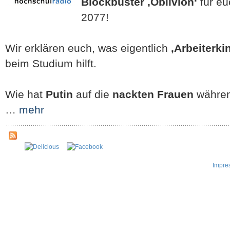
Blockbuster ‚Oblivion‘
für e
2077!
Wir erklären euch, was eigentlich
‚Arbeiterki
beim Studium hilft.
Wie hat
Putin
auf die
nackten Frauen
während
…
mehr
Impre