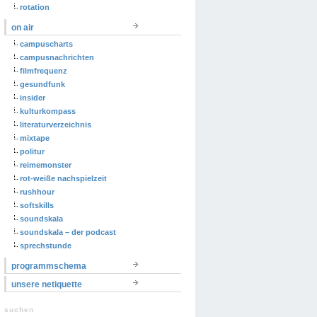
rotation
on air
campuscharts
campusnachrichten
filmfrequenz
gesundfunk
insider
kulturkompass
literaturverzeichnis
mixtape
politur
reimemonster
rot-weiße nachspielzeit
rushhour
softskills
soundskala
soundskala – der podcast
sprechstunde
programmschema
unsere netiquette
suchen