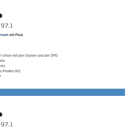
tream
mit Paul.
r Union mit den Grünen und der SPD
phe
reis
s Piraten 001
U