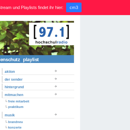
ream und Playlists findet ihr hier:
cm3
tenschutz
playlist
aktion
der sender
hintergrund
mitmachen
freie mitarbeit
praktikum
musik
brandneu
konzerte