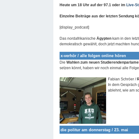
Heute um 18 Uhr
auf der 97.1 oder im
Live-S
Einzelne Beiträge aus der letzten Sendung kö
[display_podcast]
Das nordafrikanische
Ägypten
kam in den letz
demokratisch gewählt, doch jetzt machten hu
x-verhör / alle folgen online hören
Die
Wahlen zum neuen Studierendenparlame
setzen könnt, haben wir noch einmal alle Folg
Fabian Schröer /
In dem Gespräch 
ablehnt, wie am s
die politur am donnerstag / 23. mai