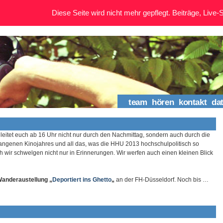
Diese Seite wird nicht mehr gepflegt. Beiträge, Live-St
team
hören
kontakt
da
leitet euch ab 16 Uhr nicht nur durch den Nachmittag, sondern auch durch die
gangenen Kinojahres und all das, was die HHU 2013 hochschulpolitisch so
ch wir schwelgen nicht nur in Erinnerungen. Wir werfen auch einen kleinen Blick
anderaustellung „
Deportiert ins Ghetto
„
an der FH-Düsseldorf. Noch bis …