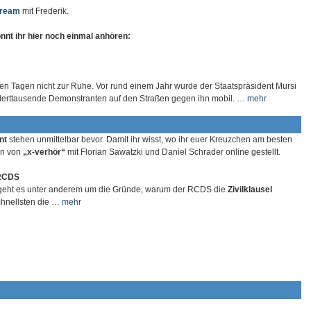
tream
mit Frederik.
nnt ihr hier noch einmal anhören:
ten Tagen nicht zur Ruhe. Vor rund einem Jahr wurde der Staatspräsident Mursi
nderttausende Demonstranten auf den Straßen gegen ihn mobil. …
mehr
nt
stehen unmittelbar bevor. Damit ihr wisst, wo ihr euer Kreuzchen am besten
en von
„x-verhör“
mit Florian Sawatzki und Daniel Schrader online gestellt.
RCDS
geht es unter anderem um die Gründe, warum der RCDS die
Zivilklausel
chnellsten die …
mehr