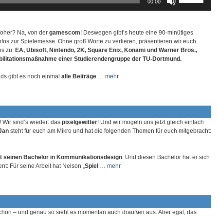
00:00
regeln.
Hoch/Runter
benutzen,
um
die
Woher? Na, von der
gamescom
! Deswegen gibt’s heute eine 90-minütiges
Lautstärke
Infos zur Spielemesse. Ohne groß Worte zu verlieren, präsentieren wir euch
zu
es zu:
EA, Ubisoft, Nintendo, 2K, Square Enix, Konami und Warner Bros.,
regeln.
bilitationsmaßnahme einer Studierendengruppe der TU-Dortmund.
ds gibt es noch einmal
alle Beiträge
…
mehr
 Wir sind’s wieder: das
pixelgewitter
! Und wir mogeln uns jetzt gleich einfach
Jan
steht für euch am Mikro und hat die folgenden Themen für euch mitgebracht:
t seinen Bachelor
in
Kommunikationsdesign
. Und diesen Bachelor hat er sich
ent: Für seine Arbeit hat Nelson „
Spiel
…
mehr
hön – und genau so sieht es momentan auch draußen aus. Aber egal, das