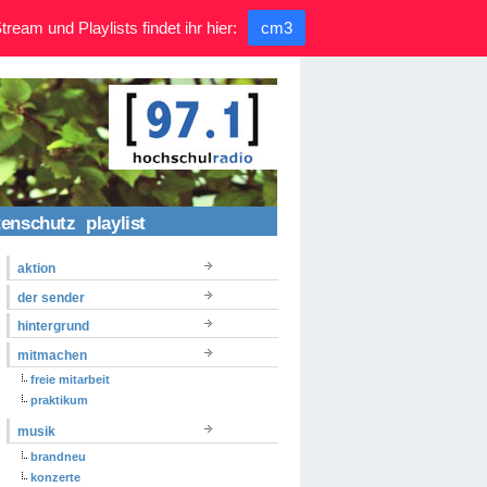
ream und Playlists findet ihr hier:
cm3
tenschutz
playlist
aktion
der sender
hintergrund
mitmachen
freie mitarbeit
praktikum
musik
brandneu
konzerte