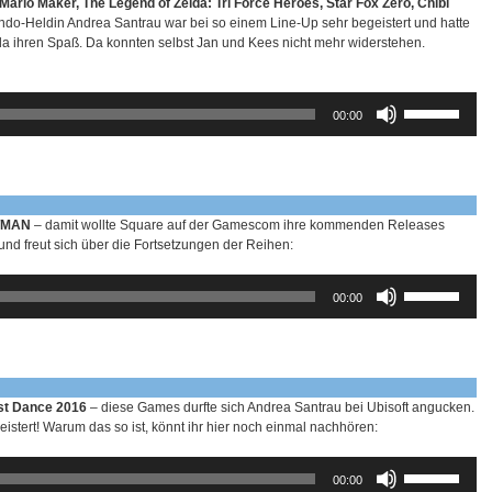
ario Maker, The Legend of Zelda: Tri Force Heroes, Star Fox Zero, Chibi
regeln.
ndo-Heldin Andrea Santrau war bei so einem Line-Up sehr begeistert und hatte
 ihren Spaß. Da konnten selbst Jan und Kees nicht mehr widerstehen.
Pfeiltasten
00:00
Hoch/Runter
benutzen,
um
die
Lautstärke
zu
ITMAN
– damit wollte Square auf der Gamescom ihre kommenden Releases
regeln.
nd freut sich über die Fortsetzungen der Reihen:
Pfeiltasten
00:00
Hoch/Runter
benutzen,
um
die
Lautstärke
zu
ust Dance 2016
– diese Games durfte sich Andrea Santrau bei Ubisoft angucken.
regeln.
eistert! Warum das so ist, könnt ihr hier noch einmal nachhören:
Pfeiltasten
00:00
Hoch/Runter