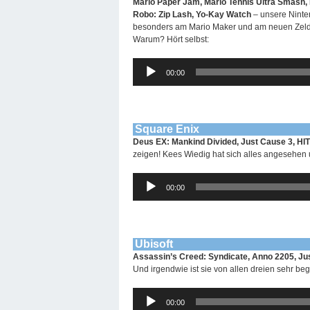
Mario Paper Jam, Mario Tennis Ultra Smash, M
Robo: Zip Lash, Yo-Kay Watch
– unsere Ninte
besonders am Mario Maker und am neuen Zelda
Warum? Hört selbst:
Audio-
00:00
Player
Square Enix
Deus EX: Mankind Divided, Just Cause 3, H
zeigen! Kees Wiedig hat sich alles angesehen u
Audio-
00:00
Player
Ubisoft
Assassin’s Creed: Syndicate, Anno 2205, J
Und irgendwie ist sie von allen dreien sehr beg
Audio-
00:00
Player