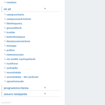
rotation
on air
campuscharts
campusnachrichten
filmfrequenz
gesundfunk
insider
kulturkompass
literaturverzeichnis
mixtape
politur
reimemonster
rot-weiße nachspielzeit
rushhour
softskills
soundskala
soundskala – der podcast
sprechstunde
programmschema
unsere netiquette
suchen