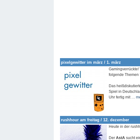
pixelgewitter im märz / 1. märz
Gamingverrückte! 
folgende Themen f
Das heißdiskutiert
Spiel in Deutschla
Uhr fertig mit …
m
rushhour am freitag / 12. dezember
Heute in der rush
Der
AstA
sucht e