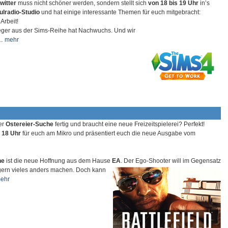
witter
muss nicht schöner werden, sondern stellt sich
von 18 bis 19 Uhr
in’s
lradio-Studio
und hat einige interessante Themen für euch mitgebracht:
Arbeit!
leger aus der Sims-Reihe hat Nachwuchs. Und wir
…
mehr
er
Ostereier-Suche
fertig und braucht eine neue Freizeitspielerei? Perfekt!
b
18 Uhr
für euch am Mikro und präsentiert euch die neue Ausgabe vom
ne
ist die neue Hoffnung aus dem Hause
EA
.
Der Ego-Shooter will im Gegensatz
gern vieles anders machen. Doch kann
ehr