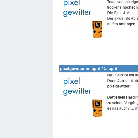
Team vom
pixelge
trockene
hochschu
Die Sims 4: An die 
Der aktuellste Ab
dürfen
anfangen
pixelgewitter im april / 5. april
Na? Seid ihr mit d
Denn
Jan
steht a
pixelgewitter
!
Battlefield Hardli
zu seinen Vorgän
es das auch? …
m