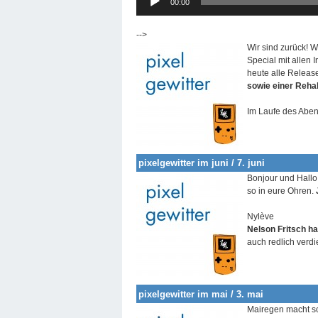
00:00
Player
-->
Wir sind zurück! 
Special mit allen 
heute alle Releas
sowie einer Reha
Im Laufe des Aben
pixelgewitter im juni / 7. juni
Bonjour und Hallo!
so in eure Ohren.
Nylève
Nelson Fritsch
ha
auch redlich verdi
pixelgewitter im mai / 3. mai
Mairegen macht sc