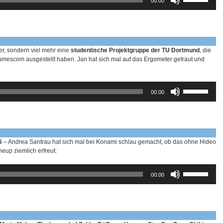
00:00
Hoch/Runter
benutzen,
um
die
Lautstärke
zu
her, sondern viel mehr eine
studentische Projektgruppe der TU Dortmund
, die
regeln.
Gamescom ausgestellt haben. Jan hat sich mal auf das Ergometer getraut und
Pfeiltasten
00:00
Hoch/Runter
benutzen,
um
die
Lautstärke
zu
16
– Andrea Santrau hat sich mal bei Konami schlau gemacht, ob das ohne Hideo
regeln.
eup ziemlich erfreut:
Pfeiltasten
00:00
Hoch/Runter
benutzen,
um
die
Lautstärke
zu