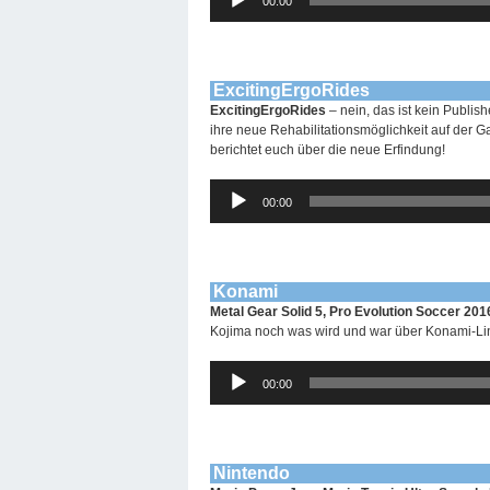
00:00
Player
ExcitingErgoRides
ExcitingErgoRides
– nein, das ist kein Publis
ihre neue Rehabilitationsmöglichkeit auf der 
berichtet euch über die neue Erfindung!
Audio-
00:00
Player
Konami
Metal Gear Solid 5, Pro Evolution Soccer 20
Kojima noch was wird und war über Konami-Lin
Audio-
00:00
Player
Nintendo