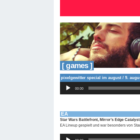
[ games ]
pixelgewitter special im august / 9. augu
Audio-
00:00
Player
EA
Star Wars Battlefront, Mirror’s Edge Catalys
EA Lineup gespielt und war besonders von Star
Audio-