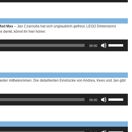
benutzen,
um
die
Lautstärke
zu
 Mad Max
– Jan Czarnulla hat sich unglaublich gefreut, LEGO Dimensions
regeln.
e denkt, könnt ihr hier hören:
Pfeiltasten
00:00
Hoch/Runter
benutzen,
um
die
Lautstärke
zu
regeln.
eder mitbekommen. Die detaillierten Eindrücke von Andrea, Kees und Jan gibt
Pfeiltasten
00:00
Hoch/Runter
benutzen,
um
die
Lautstärke
zu
Pfeiltasten