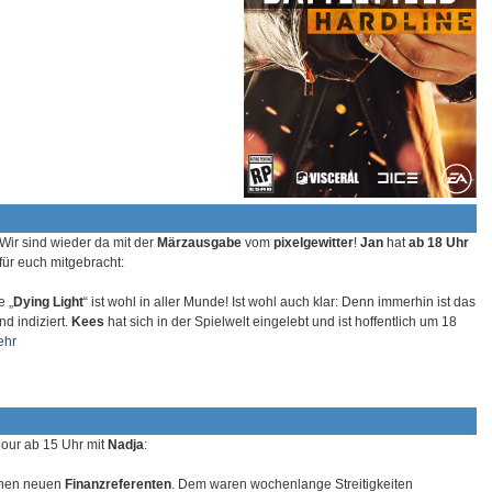
Wir sind wieder da mit der
Märzausgabe
vom
pixelgewitter
!
Jan
hat
ab 18 Uhr
ür euch mitgebracht:
e „
Dying Light
“ ist wohl in aller Munde! Ist wohl auch klar: Denn immerhin ist das
nd indiziert.
Kees
hat sich in der Spielwelt eingelebt und ist hoffentlich um 18
ehr
hour ab 15 Uhr mit
Nadja
:
inen neuen
Finanzreferenten
. Dem waren wochenlange Streitigkeiten