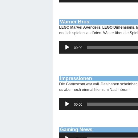
Warner Bros
LEGO Marvel Avengers, LEGO Dimensions,
endlich spielen zu dürfen! Wie er über die Spiel
Audio-
00:00
Player
Impressionen
Die Gamescom war voll. Das haben scheinbar j
es aber noch einmal hier zum Nachhören!
Audio-
00:00
Player
Gaming News
Audio-