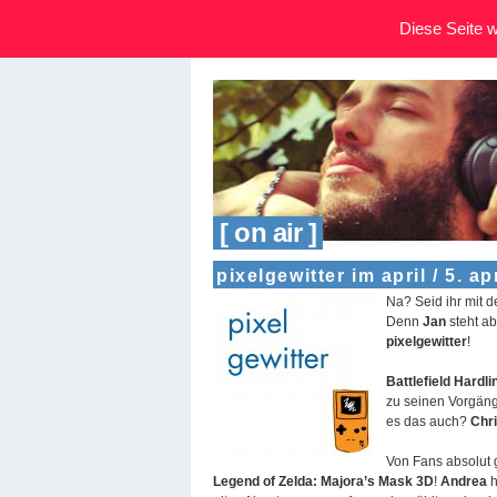
Diese Seite wi
[ on air ]
pixelgewitter im april / 5. apr
Na? Seid ihr mit d
Denn
Jan
steht a
pixelgewitter
!
Battlefield Hardli
zu seinen Vorgän
es das auch?
Chr
Von Fans absolut 
Legend of Zelda: Majora’s Mask 3D
!
Andrea
h