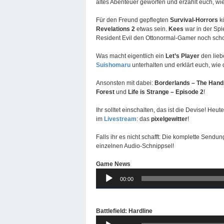
altes Abenteuer geworfen und erzählt euch, wie
Für den Freund gepflegten
Survival-Horrors
kö
Revelations 2
etwas sein.
Kees
war in der Spi
Resident Evil den Ottonormal-Gamer noch sch
Was macht eigentlich ein
Let’s Player
den lie
Suishomaru
unterhalten und erklärt euch, wie
Ansonsten mit dabei:
Borderlands – The Hand
Forest
und
Life is Strange – Episode 2
!
Ihr solltet einschalten, das ist die Devise! Heut
im
Livestream
: das
pixelgewitter
!
Falls ihr es nicht schafft: Die komplette Sendu
einzelnen Audio-Schnippsel!
Game News
Audio-
00:00
Player
Battlefield: Hardline
Audio-