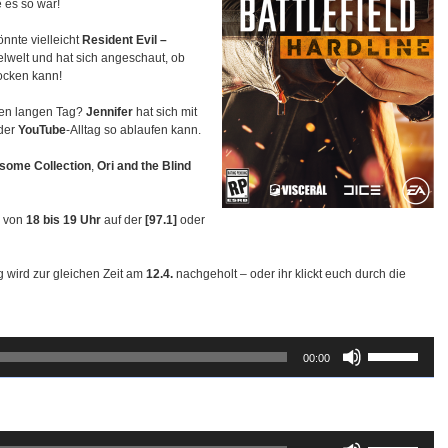
 es so war!
nnte vielleicht
Resident Evil –
elwelt und hat sich angeschaut, ob
ocken kann!
ben langen Tag?
Jennifer
hat sich mit
 der
YouTube
-Alltag so ablaufen kann.
some Collection
,
Ori and the Blind
e von
18 bis 19 Uhr
auf der
[97.1]
oder
ng wird zur gleichen Zeit am
12.4.
nachgeholt – oder ihr klickt euch durch die
Pfeiltasten
00:00
Hoch/Runter
benutzen,
um
die
Lautstärke
Pfeiltasten