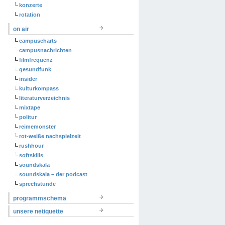
konzerte
rotation
on air
campuscharts
campusnachrichten
filmfrequenz
gesundfunk
insider
kulturkompass
literaturverzeichnis
mixtape
politur
reimemonster
rot-weiße nachspielzeit
rushhour
softskills
soundskala
soundskala – der podcast
sprechstunde
programmschema
unsere netiquette