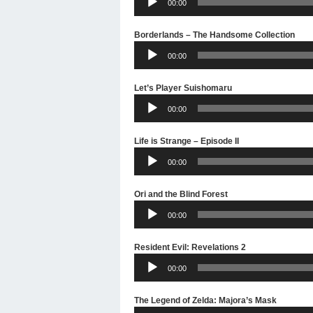
00:00
Player
Borderlands – The Handsome Collection
Audio-
00:00
Player
Let’s Player Suishomaru
Audio-
00:00
Player
Life is Strange – Episode II
Audio-
00:00
Player
Ori and the Blind Forest
Audio-
00:00
Player
Resident Evil: Revelations 2
Audio-
00:00
Player
The Legend of Zelda: Majora’s Mask
Audio-