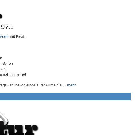
tream
mit Paul.
rn
n Syrien
ssen
mpf im Internet
agswahl bevor, eingeläutet wurde die …
mehr