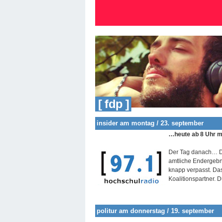
[ fdp ]
insider am montag / 23. september
…heute ab 8 Uhr mi
Der Tag danach… D
amtliche Endergebn
knapp verpasst. Das
Koalitionspartner. 
politur am donnerstag / 19. september