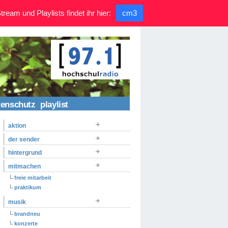
ream und Playlists findet ihr hier:
cm3
tenschutz
playlist
aktion
der sender
hintergrund
mitmachen
freie mitarbeit
praktikum
musik
brandneu
konzerte