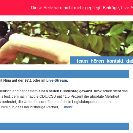
Diese Seite wird nicht mehr gepflegt. Beiträge, Live-St
team
hören
kontakt
da
t Nina auf der 97.1 oder im
Live-Stream
.
eutschland hat gestern
einen neuen Bundestag gewählt
. Inzwischen steht das
is fest: demnach hat die CDU/CSU mit 41,5 Prozent die absolute Mehrheit
 bedeutet, die Union braucht für die nächste Legislaturperiode einen
Dumm nur, dass der bisherige Partner, …
mehr