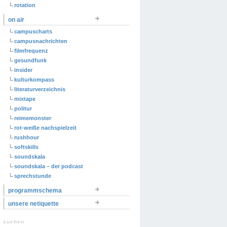
rotation
on air
campuscharts
campusnachrichten
filmfrequenz
gesundfunk
insider
kulturkompass
literaturverzeichnis
mixtape
politur
reimemonster
rot-weiße nachspielzeit
rushhour
softskills
soundskala
soundskala – der podcast
sprechstunde
programmschema
unsere netiquette
suchen