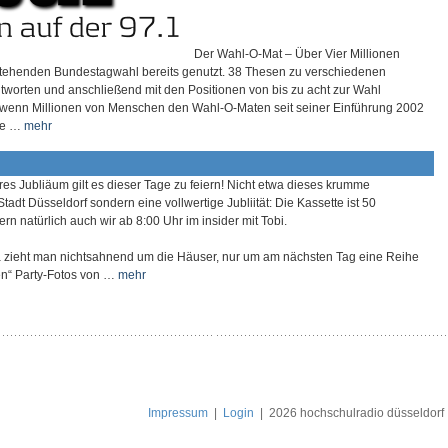
Der Wahl-O-Mat – Über Vier Millionen
stehenden Bundestagwahl bereits genutzt. 38 Thesen zu verschiedenen
antworten und anschließend mit den Positionen von bis zu acht zur Wahl
 wenn Millionen von Menschen den Wahl-O-Maten seit seiner Einführung 2002
die …
mehr
es Jubliäum gilt es dieser Tage zu feiern! Nicht etwa dieses krumme
tadt Düsseldorf sondern eine vollwertige Jubliität: Die Kassette ist 50
rn natürlich auch wir ab 8:00 Uhr im insider mit Tobi.
a zieht man nichtsahnend um die Häuser, nur um am nächsten Tag eine Reihe
ten“ Party-Fotos von …
mehr
Impressum
|
Login
|
2026 hochschulradio düsseldorf