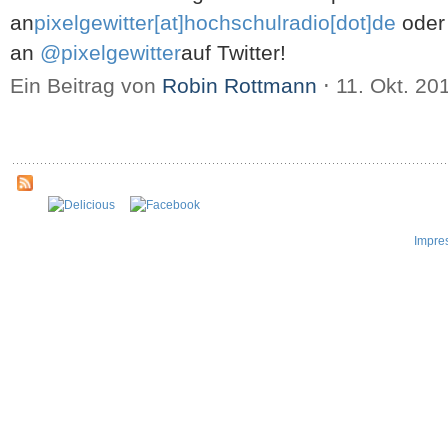
an
pixelgewitter[at]hochschulradio[dot]de
oder 
an
@pixelgewitter
auf Twitter!
Ein Beitrag von
Robin Rottmann
⋅
11. Okt. 20
Impre