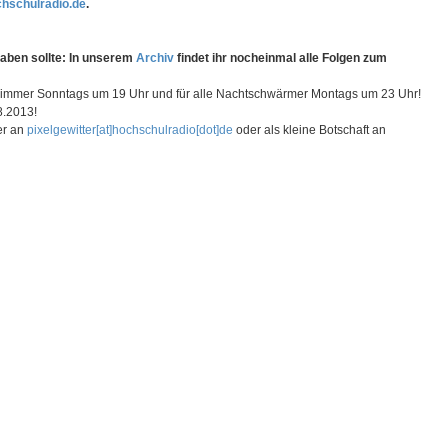
hschulradio.de
.
haben sollte: In unserem
Archiv
findet ihr nocheinmal alle Folgen zum
r immer Sonntags um 19 Uhr und für alle Nachtschwärmer Montags um 23 Uhr!
8.2013!
er an
pixelgewitter[at]hochschulradio[dot]de
oder als kleine Botschaft an