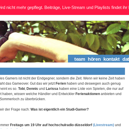
rd nicht mehr gepflegt. Beiträge, Live-Stream und Playlists findet ihr 
team
hören
kontakt
da
des Gamers ist nicht der Endgegner, sondern die Zeit. Wenn wir keine Zeit haben
aht das Gameover. Gut das wir jetzt
Ferien
haben und deswegen auch genug
heint es so.
Tobi
,
Dennis
und
Larissa
haben eine Liste von Spielen, die nur auf
et haben, wissen welche Händler und Entwickler
Ferienaktionen
anbieten und
 Sommerloch zu überbrücken.
ir der Frage nach:
Was ist eigentlich ein Studi-Gamer?
s immer
Freitags um 19 Uhr auf hochschulradio düsseldorf
(Livestream)
und