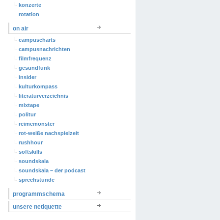
konzerte
rotation
on air
campuscharts
campusnachrichten
filmfrequenz
gesundfunk
insider
kulturkompass
literaturverzeichnis
mixtape
politur
reimemonster
rot-weiße nachspielzeit
rushhour
softskills
soundskala
soundskala – der podcast
sprechstunde
programmschema
unsere netiquette