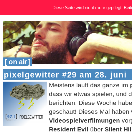
Diese Seite wird nicht mehr gepflegt. Beitr
[ on air ]
pixelgewitter #29 am 28. juni
Meistens läuft das ganze im
dass wir etwas spielen, und 
berichten. Diese Woche haben
geschaut! Dieses Mal haben 
Videospielverfilmungen
vor
Resident Evil
über
Silent Hil