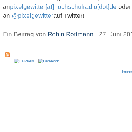
an
pixelgewitter[at]hochschulradio[dot]de
oder 
an
@pixelgewitter
auf Twitter!
Ein Beitrag von
Robin Rottmann
⋅
27. Juni 2
Impre