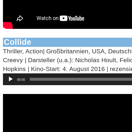
Collide
Thriller, Action| Großbritannien, USA, Deutsc
Creevy | Darsteller (u.a.): Nicholas Hoult, Fel
Hopkins | Kino-Start: 4. August 2016 | rezens
Audio-
00:00
Player