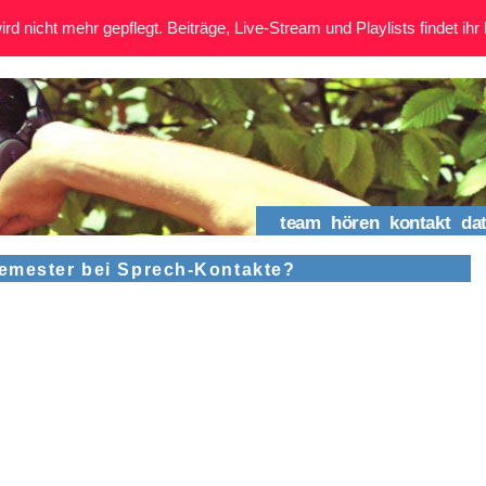
rd nicht mehr gepflegt. Beiträge, Live-Stream und Playlists findet ihr 
team
hören
kontakt
da
Semester bei Sprech-Kontakte?