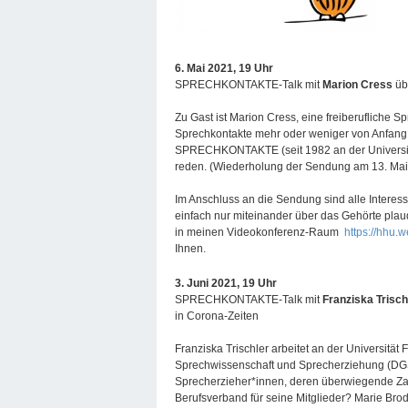
6. Mai 2021, 19 Uhr
SPRECHKONTAKTE-Talk mit
Marion Cress
üb
Zu Gast ist Marion Cress, eine freiberufliche 
Sprechkontakte mehr oder weniger von Anfang a
SPRECHKONTAKTE (seit 1982 an der Universit
reden. (Wiederholung der Sendung am 13. Mai 
Im Anschluss an die Sendung sind alle Interes
einfach nur miteinander über das Gehörte pla
in meinen Videokonferenz-Raum
https://hhu
Ihnen.
3. Juni 2021, 19 Uhr
SPRECHKONTAKTE-Talk mit
Franziska Trisc
in Corona-Zeiten
Franziska Trischler arbeitet an der Universität 
Sprechwissenschaft und Sprecherziehung (DGS
Sprecherzieher*innen, deren überwiegende Zahl f
Berufsverband für seine Mitglieder? Marie Bro