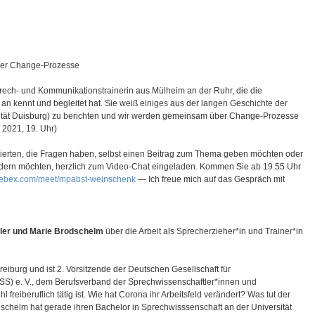
er Change-Prozesse
Sprech- und Kommunikationstrainerin aus Mülheim an der Ruhr, die die
n kennt und begleitet hat. Sie weiß einiges aus der langen Geschichte der
ät Duisburg) zu berichten und wir werden gemeinsam über Change-Prozesse
2021, 19. Uhr)
sierten, die Fragen haben, selbst einen Beitrag zum Thema geben möchten oder
udern möchten, herzlich zum Video-Chat eingeladen. Kommen Sie ab 19.55 Uhr
.webex.com/meet/mpabst-weinschenk
— Ich freue mich auf das Gespräch mit
hler und Marie Brodschelm
über die Arbeit als Sprecherzieher*in und Trainer*in
Freiburg und ist 2. Vorsitzende der Deutschen Gesellschaft für
S) e. V., dem Berufsverband der Sprechwissenschaftler*innen und
reiberuflich tätig ist. Wie hat Corona ihr Arbeitsfeld verändert? Was tut der
dschelm hat gerade ihren Bachelor in Sprechwisssenschaft an der Universität