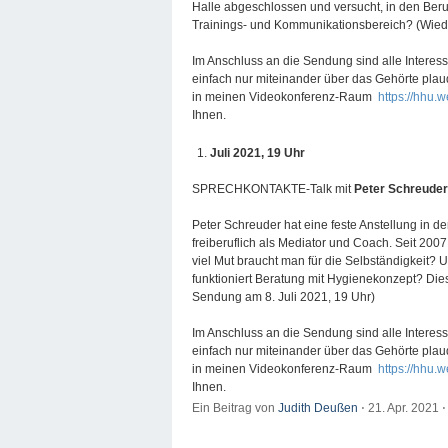
Halle abgeschlossen und versucht, in den Beruf
Trainings- und Kommunikationsbereich? (Wied
Im Anschluss an die Sendung sind alle Interes
einfach nur miteinander über das Gehörte pla
in meinen Videokonferenz-Raum
https://hhu
Ihnen.
Juli 2021, 19 Uhr
SPRECHKONTAKTE-Talk mit
Peter Schreuder
Peter Schreuder hat eine feste Anstellung in 
freiberuflich als Mediator und Coach. Seit 200
viel Mut braucht man für die Selbständigkeit? 
funktioniert Beratung mit Hygienekonzept? Di
Sendung am 8. Juli 2021, 19 Uhr)
Im Anschluss an die Sendung sind alle Interes
einfach nur miteinander über das Gehörte pla
in meinen Videokonferenz-Raum
https://hhu
Ihnen.
Ein Beitrag von
Judith Deußen
⋅
21. Apr. 2021
⋅