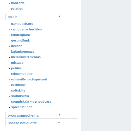
konzerte
rotation
on air
campuscharts
campusnachrichten
filmfrequenz
gesundfunk
insider
kulturkompass
literaturverzeichnis
mixtape
politur
reimemonster
rot-weiße nachspielzeit
rushhour
softskills
soundskala
soundskala – der podcast
sprechstunde
programmschema
unsere netiquette