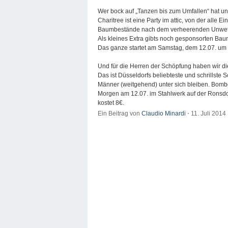
Wer bock auf „Tanzen bis zum Umfallen“ hat und 
Charitree ist eine Party im attic, von der all
Baumbestände nach dem verheerenden Unwett
Als kleines Extra gibts noch gesponsorten Ba
Das ganze startet am Samstag, dem 12.07. um 23:
Und für die Herren der Schöpfung haben wir 
Das ist Düsseldorfs beliebteste und schrillste
Männer (weitgehend) unter sich bleiben. Bombe
Morgen am 12.07. im Stahlwerk auf der Ronsdorf
kostet 8€.
Ein Beitrag von
Claudio Minardi
⋅
11. Juli 2014