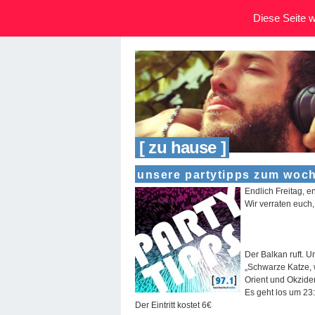
Diese Seite wi
[ zu hause ]
unsere partytipps zum woc
Endlich Freitag, e
Wir verraten euch, 
Der Balkan ruft. U
„Schwarze Katze, 
Orient und Okzide
Es geht los um 23:
Der Eintritt kostet 6€