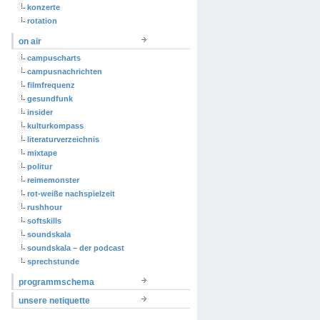
konzerte
rotation
on air
campuscharts
campusnachrichten
filmfrequenz
gesundfunk
insider
kulturkompass
literaturverzeichnis
mixtape
politur
reimemonster
rot-weiße nachspielzeit
rushhour
softskills
soundskala
soundskala – der podcast
sprechstunde
programmschema
unsere netiquette