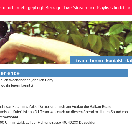
rd nicht mehr gepflegt. Beiträge, Live-Stream und Playlists findet ihr 
team
hören
kontakt
da
henende
ndlich Wochenende, endlich Party!!
wo ihr feiern könnt ;)
nd zwar Euch, in’s Zakk. Da gibts nämlich am Freitag die Balkan Beate.
weisser Kater“ ist das DJ-Team was euch an diesem Abend mit ihrem Sound von
nt verwöhnt.
00 Uhr, im Zakk auf der Fichtenstrasse 40, 40233 Düsseldorf.