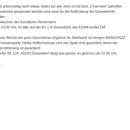
gleichzeitig noch etwas Gutes tun will, dem ist mit dem „Chari-tree“ geholfen.
e Einnahmen gespendet werden und zwar für die Aufforstung der Düsseldorfer
er.
umkuchen der Konditorei Heinemann.
00 Uhr, im attic auf der Kö 1 in Düsseldorf, der Eintritt kostet 15€
diese Woche ein ganz besonderes Angebot: Im Stahlwerk ist morgen MANDANZZ.
 Schwulenparty. Heiße Hüftschwünge und viel Spaß sind garantiert, wenn die
nstimmung ist garantiert!
er Str. 134, 40233 Düsseldorf steigt das ganze, es geht los um 22:00 Uhr,
⋅