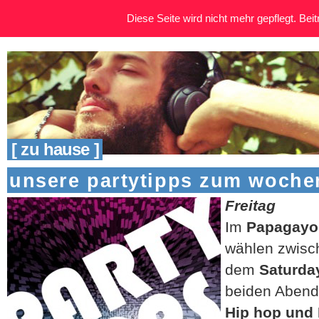
Diese Seite wird nicht mehr gepflegt. Beitr
[ zu hause ]
unsere partytipps zum woch
Freitag
Im
Papagay
wählen zwis
dem
Saturda
beiden Abend
Hip hop und 