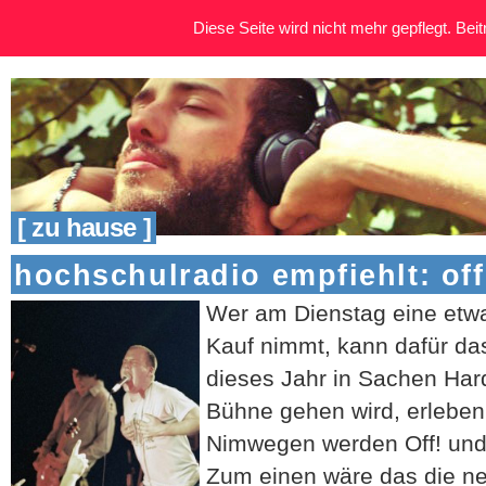
Diese Seite wird nicht mehr gepflegt. Beitr
[ zu hause ]
hochschulradio empfiehlt: off
Wer am Dienstag eine etwa
Kauf nimmt, kann dafür d
dieses Jahr in Sachen Har
Bühne gehen wird, erleben
Nimwegen werden Off! un
Zum einen wäre das die n