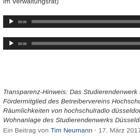
im Verwaltungsrat)
Audio-
00:00
Player
Audio-
00:00
Player
Transparenz-Hinweis: Das Studierendenwerk D
Fördermitglied des Betreibervereins Hochschu
Räumlichkeiten von hochschulradio düsseldorf
Wohnanlage des Studierendenwerks Düsseldo
Ein Beitrag von
Tim Neumann
⋅
17. März 201