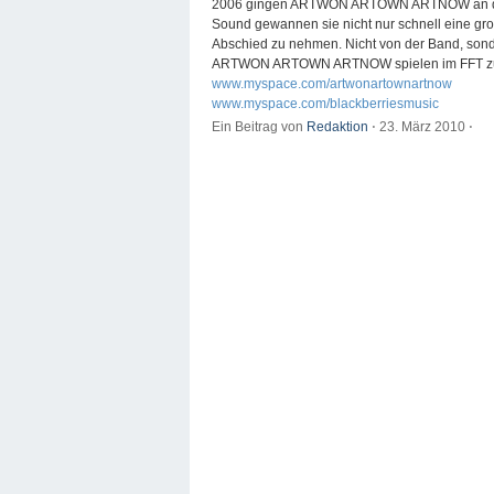
2006 gingen ARTWON ARTOWN ARTNOW an den S
Sound gewannen sie nicht nur schnell eine gr
Abschied zu nehmen. Nicht von der Band, sond
ARTWON ARTOWN ARTNOW spielen im FFT zum 
www.myspace.com/artwonartownartnow
www.myspace.com/blackberriesmusic
Ein Beitrag von
Redaktion
⋅
23. März 2010
⋅