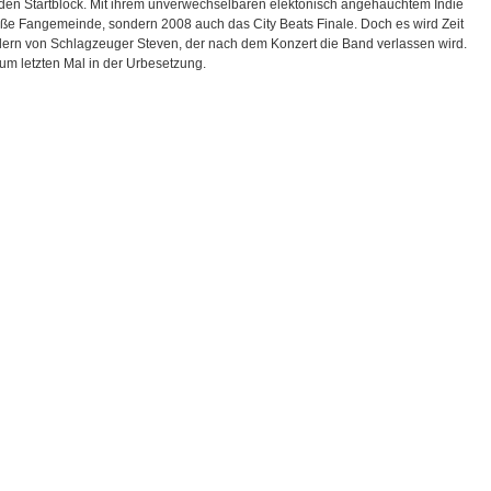
tartblock. Mit ihrem unverwechselbaren elektonisch angehauchtem Indie
oße Fangemeinde, sondern 2008 auch das City Beats Finale. Doch es wird Zeit
ern von Schlagzeuger Steven, der nach dem Konzert die Band verlassen wird.
letzten Mal in der Urbesetzung.