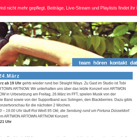
rd nicht mehr gepflegt. Beiträge, Live-Stream und Playlists findet ihr 
team
hören
kontakt
da
24.März
rz ab 19 Uhr
gehts wieder rund bei Straight Ways. Zu Gast im Studio ist Tobi
OWN ARTNOW. Wir unterhalten uns über das letzte Konzert von ARTWON
in Urbesetzung am Freitag, 26.März im FFT, spielen Musik von der
die Band sowie von der Supportband aus Solingen, den Blackberries. Dazu gibts
onzertvorschau für die nächsten 2 Wochen.
0 – 19.00 Uhr läuft Rot Weiß 95 Olé, die Sendung rund um Fortuna Düsseldorf.
 zum ARTWON ARTOWN ARTNOW Konzert:
 21 Uhr