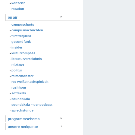
konzerte
rotation
on air
campuscharts
campusnachrichten
filmfrequenz
gesundfunk
insider
kulturkompass
literaturverzeichnis
mixtape
politur
reimemonster
rot-weiße nachspielzeit
rushhour
softskills
soundskala
soundskala – der podcast
sprechstunde
programmschema
unsere netiquette