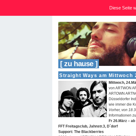
Diese Seite wi
[ zu hause ]
Straight Ways am Mittwoch 
Mittwoch, 24.Mä
von ARTWON ART
ARTOWN ARTNOW 
Düsseldorfer In
wie immer die K
Vorher, von 18.3
Informationen
Fr 26.März – ab
FFT Freitagsclub, Jahnstr.3, D´dorf
Support: The Blackberries