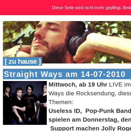
Diese Seite wird nicht mehr gepflegt. Beitr
[ zu hause ]
Straight Ways am 14-07-2010
Mittwoch, ab 19 Uhr
LIVE im
Ways die Rocksendung, diesm
Themen:
Useless ID, Pop-Punk Band a
spielen am Donnerstag, den
Support machen Jolly Roge