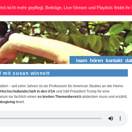
rd nicht mehr gepflegt. Beiträge, Live-Stream und Playlists findet ihr 
team
hören
kontakt
da
 mit susan winnett
diert – seit zehn Jahren ist sie Professorin für American Studies an der Heine-
e
Hochschullandschaft in den USA
und hält Präsident Trump für eine
warum sie fachlich einen
so breiten Themenbereich
abdecken muss und erzählt,
nksgiving
feiert.