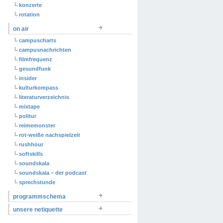
konzerte
rotation
on air
campuscharts
campusnachrichten
filmfrequenz
gesundfunk
insider
kulturkompass
literaturverzeichnis
mixtape
politur
reimemonster
rot-weiße nachspielzeit
rushhour
softskills
soundskala
soundskala – der podcast
sprechstunde
programmschema
unsere netiquette