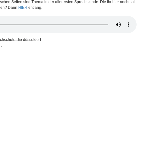
chen Seiten sind Thema in der allerersten Sprechstunde. Die ihr hier nochmal
aden? Dann
HIER
entlang.
chschulradio düsseldorf
9
⋅