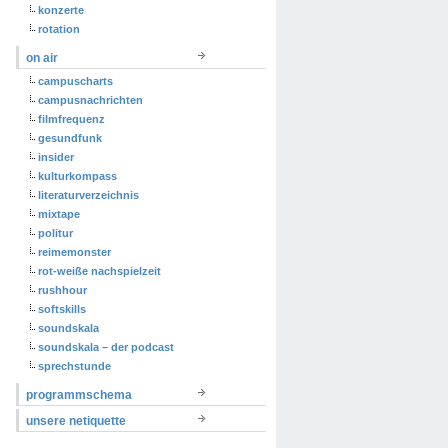
konzerte
rotation
on air
campuscharts
campusnachrichten
filmfrequenz
gesundfunk
insider
kulturkompass
literaturverzeichnis
mixtape
politur
reimemonster
rot-weiße nachspielzeit
rushhour
softskills
soundskala
soundskala – der podcast
sprechstunde
programmschema
unsere netiquette