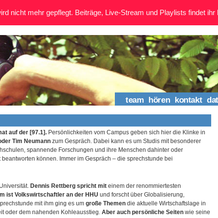
rd nicht mehr gepflegt. Beiträge, Live-Stream und Playlists findet ihr 
team
hören
kontakt
da
at auf der [97.1].
Persönlichkeiten vom Campus geben sich hier die Klinke in
 oder Tim Neumann
zum Gespräch. Dabei kann es um Studis mit besonderer
chschulen, spannende Forschungen und ihre Menschen dahinter oder
it beantworten können. Immer im Gespräch – die sprechstunde bei
Universität.
Dennis Rettberg spricht mit
einem der renommiertesten
m ist Volkswirtschaftler an der HHU
und forscht über Globalisierung,
r sprechstunde mit ihm ging es um
große Themen
die aktuelle Wirtschaftslage in
beit oder dem nahenden Kohleausstieg.
Aber auch persönliche Seiten
wie seine