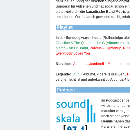
ganz neuen Song der
irischen Singer-Songwr
Sängerin für Aufsehen und hat sogar schon ei
bietet vielleicht
die kanadische Band Metric
an
erschienen. Ob das auch gewohnt kracht, erfa
Playlist
In der Sendung waren heute
(Reihenfolge alp
Christine & The Queens – Le G (Albumvorstellu
Metric – Art Of Doubt
,
Parcels – Lightenup, RI
Everybody Loves You
Kurztipps
:
Annenmaykantereit – Marie, Leonid
Legende
:
Grün
= Album/EP bereits draußen /
R
veröffentlicht ist und unbekannt ob Album/EP fo
Podcast
Im Podcast geht e
wir es nur unger
mancher weniger 
doch selber wisse
Dennis
haben das
Parallelen heraus