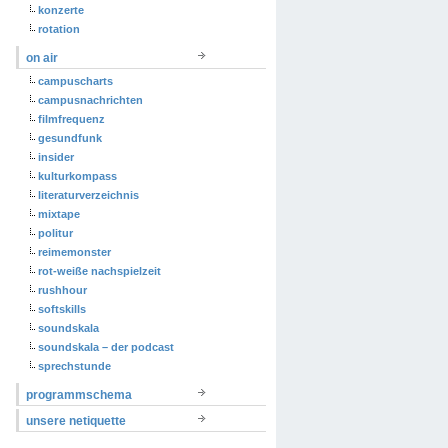
konzerte
rotation
on air
campuscharts
campusnachrichten
filmfrequenz
gesundfunk
insider
kulturkompass
literaturverzeichnis
mixtape
politur
reimemonster
rot-weiße nachspielzeit
rushhour
softskills
soundskala
soundskala – der podcast
sprechstunde
programmschema
unsere netiquette