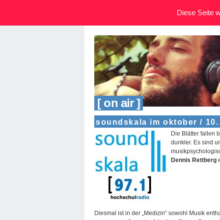
Diese Seite wi
[ on air ]
soundskala im oktober / 10.
Die Blätter fallen
dunkler. Es sind 
musikpsychologisc
Dennis Rettberg
e
Diesmal ist in der „Medizin“ sowohl Musik enth