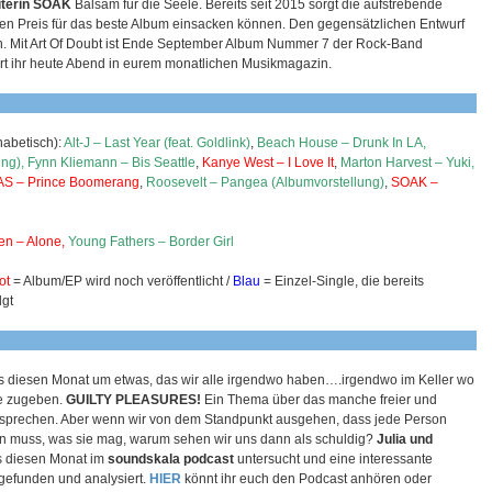
iterin SOAK
Balsam für die Seele. Bereits seit 2015 sorgt die aufstrebende
nen Preis für das beste Album einsacken können. Den gegensätzlichen Entwurf
. Mit Art Of Doubt ist Ende September Album Nummer 7 der Rock-Band
hrt ihr heute Abend in eurem monatlichen Musikmagazin.
habetisch):
Alt-J – Last Year (feat. Goldlink)
,
Beach House – Drunk In LA,
ng), Fynn Kliemann – Bis Seattle
,
Kanye West – I Love It
,
Marton Harvest – Yuki,
KAS – Prince Boomerang
,
Roosevelt – Pangea (Albumvorstellung)
,
SOAK –
en – Alone,
Young Fathers – Border Girl
ot
= Album/EP wird noch veröffentlicht /
Blau
= Einzel-Single, die bereits
lgt
s diesen Monat um etwas, das wir alle irgendwo haben….irgendwo im Keller wo
ne zugeben.
GUILTY PLEASURES!
Ein Thema über das manche freier und
sprechen. Aber wenn wir von dem Standpunkt ausgehen, dass jede Person
n muss, was sie mag, warum sehen wir uns dann als schuldig?
Julia und
 diesen Monat im
soundskala podcast
untersucht und eine interessante
gefunden und analysiert.
HIER
könnt ihr euch den Podcast anhören oder