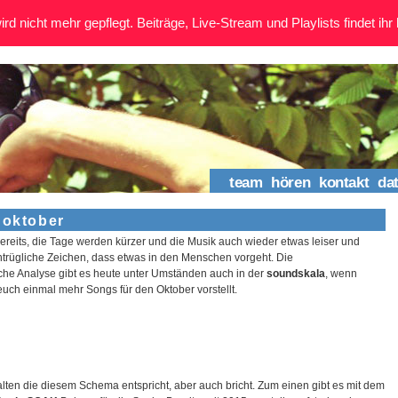
rd nicht mehr gepflegt. Beiträge, Live-Stream und Playlists findet ihr 
team
hören
kontakt
da
 oktober
 bereits, die Tage werden kürzer und die Musik auch wieder etwas leiser und
untrügliche Zeichen, dass etwas in den Menschen vorgeht. Die
he Analyse gibt es heute unter Umständen auch in der
soundskala
, wenn
uch einmal mehr Songs für den Oktober vorstellt.
alten die diesem Schema entspricht, aber auch bricht. Zum einen gibt es mit dem