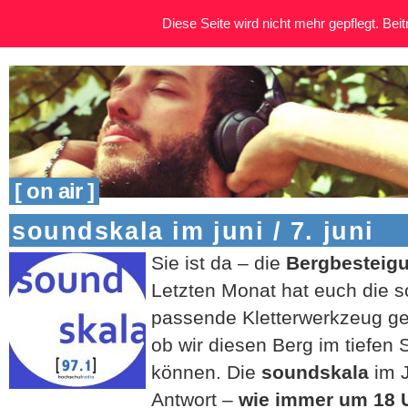
Diese Seite wird nicht mehr gepflegt. Beitr
[ on air ]
soundskala im juni / 7. juni
Sie ist da – die
Bergbesteigu
Letzten Monat hat euch die 
passende Kletterwerkzeug geg
ob wir diesen Berg im tiefe
können. Die
soundskala
im J
Antwort –
wie immer um 18 U