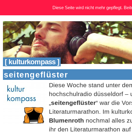
Diese Seite wird nicht mehr gepflegt. Beitr
[ kulturkompass ]
seitengeflüster
Diese Woche stand unter dem
hochschulradio düsseldorf 
„
seitengeflüster
“ war die V
Literaturmarathon. Im kultur
Blumenroth
nochmal alles z
ihr den Literaturmarathon auf 