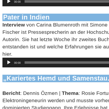
00:00
Player
Pater in Indien
Interview
von Carina Blumenroth mit Simone 
Fischer ist Pressesprecherin an der Hochsch
Autorin. Sie hat letzte Woche ihr zweites Buch
entstanden ist und welche Erfahrungen sie aus
hier.
Audio-
00:00
Player
„Kariertes Hemd und Samenstau.
Bericht
: Dennis Özmen |
Thema
: Rosie Fortu
Elektroningeneurin werden und musste vorher
dominierten Studiengang. Ihre Erlebnisse hat 