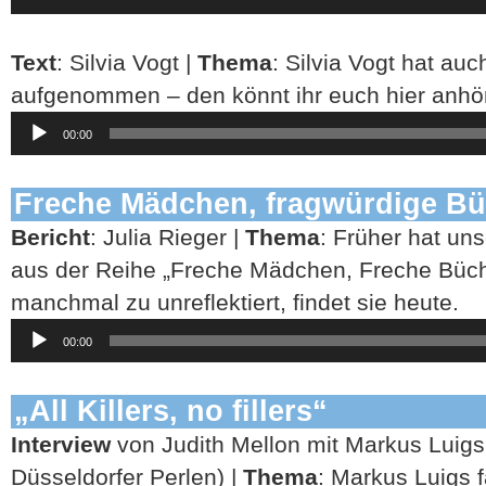
Text
: Silvia Vogt |
Thema
: Silvia Vogt hat auc
aufgenommen – den könnt ihr euch hier anhö
Audio-
00:00
Player
Freche Mädchen, fragwürdige B
Bericht
: Julia Rieger |
Thema
: Früher hat un
aus der Reihe „Freche Mädchen, Freche Büch
manchmal zu unreflektiert, findet sie heute.
Audio-
00:00
Player
„All Killers, no fillers“
Interview
von Judith Mellon mit Markus Luigs
Düsseldorfer Perlen) |
Thema
: Markus Luigs 