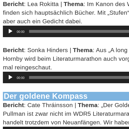
Bericht
: Lea Rokitta |
Thema
: Im Kanon des 
finden sich hauptsächlich Bücher. Mit „Stufe
aber auch ein Gedicht dabei.
Audio-
00:00
Player
Bericht
: Sonka Hinders |
Thema
: Aus „A lon
Hornby wird beim Literaturmarathon auch vor
mal reingeschaut.
Audio-
00:00
Player
Der goldene Kompass
Bericht
: Cate Thráinsson |
Thema
: „Der Gol
Pullman ist zwar nicht im WDR5 Literaturmara
handelt trotzdem von Neuanfängen. Wir haben
Audio-