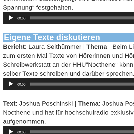
Spannung“ festgehalten.
Audio-
00:00
Player
Eigene Texte diskutieren
Bericht
: Laura Seithümmer |
Thema
: Beim L
zum ersten Mal Texte von Hörerinnen und Hör
Schreibwerkstatt an der HHU“Nocthene“ könn
selber Texte schreiben und darüber sprechen
Audio-
00:00
Player
Text
: Joshua Poschinski |
Thema
: Joshua Pos
Nocthene und hat für hochschulradio exklusiv
aufgenommen.
Audio-
00:00
Player