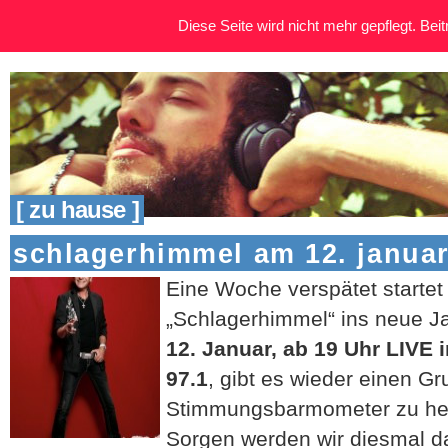
Diese Seite wird nicht mehr gepflegt. Beitr
[ zu hause ]
schlagerhimmel am 12. janua
Eine Woche verspätet starte
„Schlagerhimmel“ ins neue 
12. Januar, ab 19 Uhr LIVE 
97.1
, gibt es wieder einen G
Stimmungsbarmometer zu he
Sorgen werden wir diesmal d