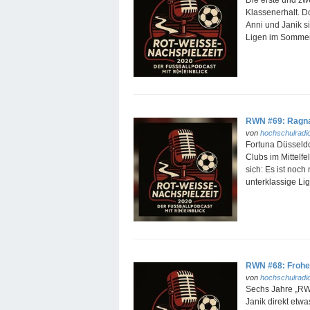
Die erste und zw
Klassenerhalt. Do
Anni und Janik s
Ligen im Sommer
RWN #69: Ragnar
von
hochschulradio
Fortuna Düsseldo
Clubs im Mittelf
sich: Es ist noch
unterklassige Li
RWN #68: Frohe
von
hochschulradio
Sechs Jahre „RWN
Janik direkt etw