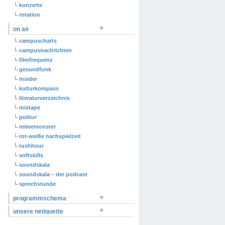
konzerte
rotation
on air
campuscharts
campusnachrichten
filmfrequenz
gesundfunk
insider
kulturkompass
literaturverzeichnis
mixtape
politur
reimemonster
rot-weiße nachspielzeit
rushhour
softskills
soundskala
soundskala – der podcast
sprechstunde
programmschema
unsere netiquette