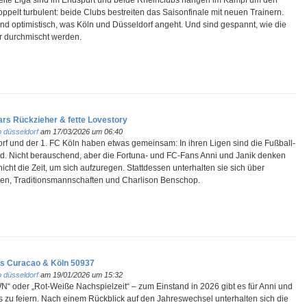
eite Liga sind im Endspurt und beide Rheinclubs hängen im Kampf um den
ppelt turbulent: beide Clubs bestreiten das Saisonfinale mit neuen Trainern.
ind optimistisch, was Köln und Düsseldorf angeht. Und sind gespannt, wie die
 durchmischt werden.
s Rückzieher & fette Lovestory
 düsseldorf
am 17/03/2026 um 06:40
rf und der 1. FC Köln haben etwas gemeinsam: In ihren Ligen sind die Fußball-
eld. Nicht berauschend, aber die Fortuna- und FC-Fans Anni und Janik denken
 nicht die Zeit, um sich aufzuregen. Stattdessen unterhalten sie sich über
gen, Traditionsmannschaften und Charlison Benschop.
s Curacao & Köln 50937
 düsseldorf
am 19/01/2026 um 15:32
“ oder „Rot-Weiße Nachspielzeit“ – zum Einstand in 2026 gibt es für Anni und
as zu feiern. Nach einem Rückblick auf den Jahreswechsel unterhalten sich die