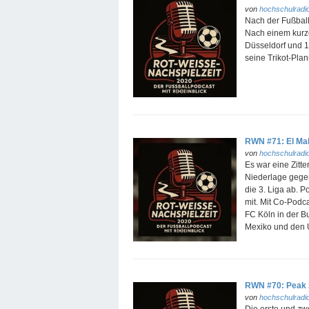
von
hochschulradio
Nach der Fußball
Nach einem kurze
Düsseldorf und 1.
seine Trikot-Plan
RWN #71: El Ma
von
hochschulradio
Es war eine Zitte
Niederlage gegen
die 3. Liga ab. 
mit. Mit Co-Podc
FC Köln in der B
Mexiko und den U
RWN #70: Peak z
von
hochschulradio