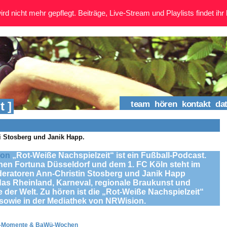
rd nicht mehr gepflegt. Beiträge, Live-Stream und Playlists findet ihr 
t ]
team
hören
kontakt
da
i Stosberg und Janik Happ.
ion
„Rot-Weiße Nachspielzeit“ ist ein Fußball-Podcast.
chen Fortuna Düsseldorf und dem 1. FC Köln steht im
deratoren Ann-Christin Stosberg und Janik Happ
as Rheinland, Karneval, regionale Braukunst und
der Welt. Zu hören ist die „Rot-Weiße Nachspielzeit“
sowie in der Mediathek von NRWision.
s-Momente & BaWü-Wochen