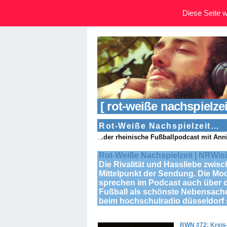
Diese Seite wi
[ rot-weiße nachspielzei
Rot-Weiße Nachspielzeit…
..
.der rheinische Fußballpodcast mit Ann
Rot-Weiße Nachspielzeit | NRWis
Die Rivalität und Hassliebe zwis
Mittelpunkt der Sendung. Die Mo
sprechen im Podcast auch über d
Fußball als schönste Nebensache 
beim hochschulradio düsseldorf 
RWN #72: Krei