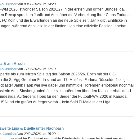
 düsseldorf
am 03/08/2026 um 14:20
-WM 2026 ist vor der Saison 2026/27 in der ersten und dritten Bundesliga.
n Recap sprechen Janik und Anni über die Vorbereitung ihrer Clubs Fortuna
 FC Köln und die Erwartungen an die neue Spielzeit. Janik gibt Einblicke in
ungen, während Anni jetzt in der fünften Liga eine offizielle Position innehat.
la & am Arsch
 düsseldorf
am 17/06/2026 um 17:10
rpartie bis zum letzten Spieltag der Saison 2025/26. Doch mit der 0:3-
 die SpVgg Greuther Fürth stand am 17. Mai fest: Fortuna Düsseldorf steigt in
Podcaster Janik Happ war live dabei und nimmt die Hörenden emotional nochmal
asterin Anni Stosberg unterhält er sich außerdem über den Klassenerhalt des 1.
undesliga. Außerdem: Tipps für den Sieger der Fußball-WM 2026 in Kanada,
SA und ein großer Aufreger vorab – kein Saïd El Mala in der Liga.
weite Liga & Duelle unter Nachbarn
 düsseldorf
am 29/04/2026 um 15:20