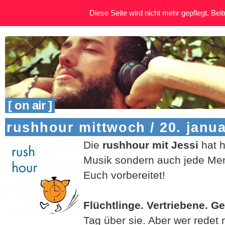
Diese Seite wird nicht mehr gepflegt. Beitr
[ on air ]
rushhour mittwoch / 20. janua
Die
rushhour mit Jessi
hat h
Musik sondern auch jede Me
Euch vorbereitet!
Flüchtlinge. Vertriebene. G
Tag über sie. Aber wer redet