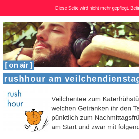
Diese Seite wird nicht mehr gepflegt. Beitr
[ on air ]
rushhour am veilchendienstag
Veilchentee zum Katerfrühst
welchen Getränken ihr den Ta
pünktlich zum Nachmittagsfr
am Start und zwar mit folge