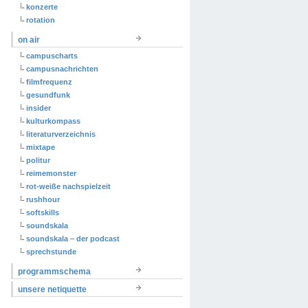
konzerte
rotation
on air
campuscharts
campusnachrichten
filmfrequenz
gesundfunk
insider
kulturkompass
literaturverzeichnis
mixtape
politur
reimemonster
rot-weiße nachspielzeit
rushhour
softskills
soundskala
soundskala – der podcast
sprechstunde
programmschema
unsere netiquette