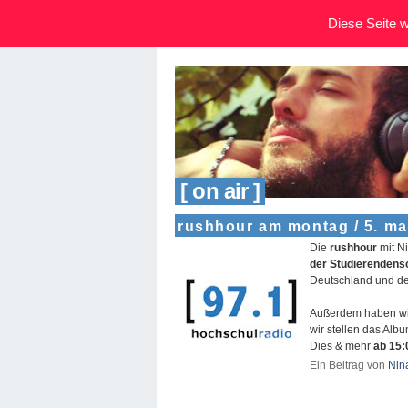
Diese Seite wi
[ on air ]
rushhour am montag / 5. ma
Die
rushhour
mit N
der Studierendens
Deutschland und d
Außerdem haben wi
wir stellen das Alb
Dies & mehr
ab 15:
Ein Beitrag von
Nin