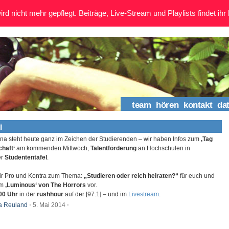
rd nicht mehr gepflegt. Beiträge, Live-Stream und Playlists findet ihr 
team
hören
kontakt
da
i
ina steht heute ganz im Zeichen der Studierenden – wir haben Infos zum
‚Tag
chaft‘
am kommenden Mittwoch,
Talentförderung
an Hochschulen in
er
Studententafel
.
r Pro und Kontra zum Thema:
„Studieren oder reich heiraten?“
für euch und
um
‚Luminous‘ von The Horrors
vor.
00 Uhr
in der
rushhour
auf der [97.1] – und im
Livestream
.
a Reuland
⋅
5. Mai 2014
⋅