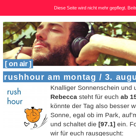
Diese Seite wird nicht mehr gepflegt. Beitr
[ on air ]
rushhour am montag / 3. aug
Knalliger Sonnenschein und
Rebecca
steht für euch
ab 1
könnte der Tag also besser w
Sonne, egal ob im Park, auf
und schaltet die
[97.1]
ein. F
wir für euch rausgesucht: