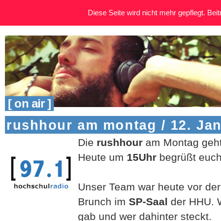
Diese Seite wird nicht mehr gepflegt. Beitr
[ on air ]
rushhour am montag / 12. Ja
Die
rushhour
am Montag geht
Heute um
15Uhr
begrüßt euch 
Unser Team war heute vor de
Brunch im
SP-Saal
der HHU. 
gab und wer dahinter steckt.