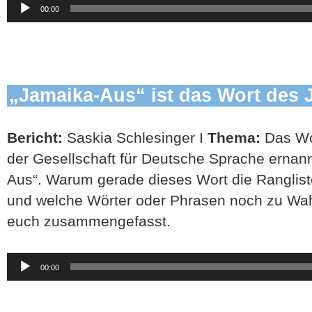
00:00
Player
„Jamaika-Aus“ ist das Wort des 
Bericht:
Saskia Schlesinger I
Thema:
Das Wo
der Gesellschaft für Deutsche Sprache ernann
Aus“. Warum gerade dieses Wort die Ranglist
und welche Wörter oder Phrasen noch zu Wahl
euch zusammengefasst.
Audio-
00:00
Player