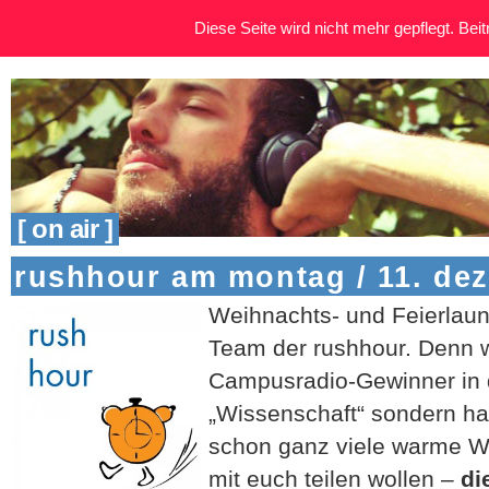
Diese Seite wird nicht mehr gepflegt. Beitr
[ on air ]
rushhour am montag / 11. de
Weihnachts- und Feierlaun
Team der rushhour. Denn wi
Campusradio-Gewinner in 
„Wissenschaft“ sondern ha
schon ganz viele warme We
mit euch teilen wollen –
di