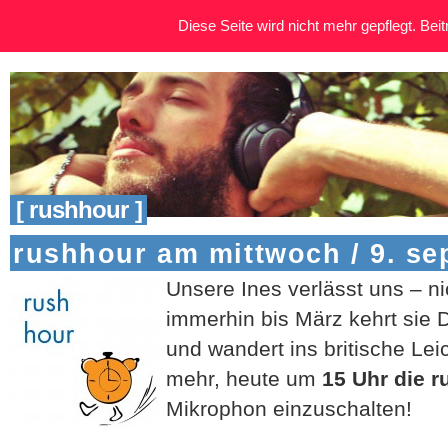
Diese Seite wird nicht mehr gepflegt. Beitr
[ rushhour ]
rushhour am mittwoch / 9. s
Unsere Ines verlässt uns – ni
immerhin bis März kehrt sie
und wandert ins britische Lei
mehr, heute um
15 Uhr die r
Mikrophon einzuschalten!