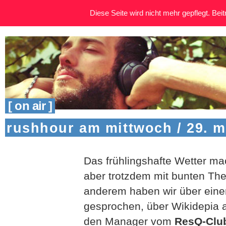
Diese Seite wird nicht mehr gepflegt. Beitr
[ on air ]
rushhour am mittwoch / 29. m
Das frühlingshafte Wetter ma
aber trotzdem mit bunten Th
anderem haben wir über eine
gesprochen, über Wikidepia a
den Manager vom
ResQ-Clu