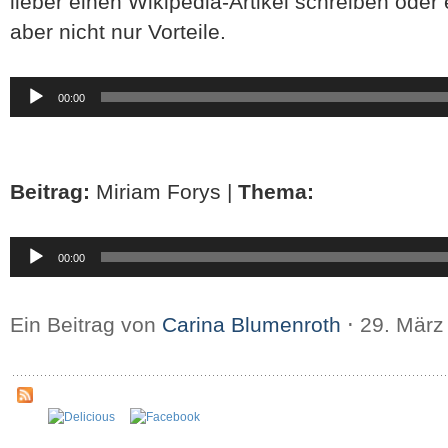
lieber einen Wikipedia-Artikel schreiben oder
aber nicht nur Vorteile.
Audio-
00:00
Player
Beitrag:
Miriam Forys |
Thema:
Audio-
00:00
Player
Ein Beitrag von
Carina Blumenroth
⋅
29. März