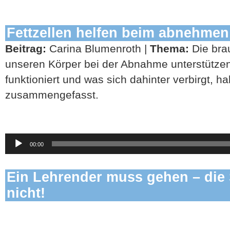
Fettzellen helfen beim abnehmen
Beitrag:
Carina Blumenroth |
Thema:
Die bra
unseren Körper bei der Abnahme unterstütze
funktioniert und was sich dahinter verbirgt, h
zusammengefasst.
Audio-
00:00
Player
Ein Lehrender muss gehen – die 
nicht!