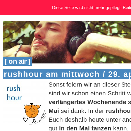
Diese Seite wird nicht mehr gepflegt. Beitr
[ on air ]
rushhour am mittwoch / 29. ap
Sonst feiern wir an dieser St
sind wir schon einen Schritt 
verlängertes Wochenende
s
Mai
sei dank. In der
rushhour
Euch deshalb heute unter a
gut
in den Mai tanzen
kann.