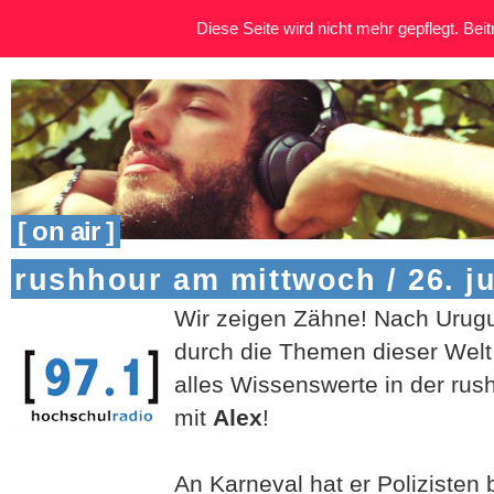
Diese Seite wird nicht mehr gepflegt. Beitr
[ on air ]
rushhour am mittwoch / 26. j
Wir zeigen Zähne! Nach Urugu
durch die Themen dieser Welt
alles Wissenswerte in der rus
mit
Alex
!
An Karneval hat er Polizisten b