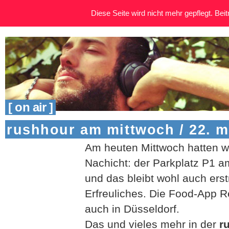
Diese Seite wird nicht mehr gepflegt. Beitr
[ on air ]
rushhour am mittwoch / 22. m
Am heuten Mittwoch hatten wi
Nachicht: der Parkplatz P1 
und das bleibt wohl auch erst
Erfreuliches. Die Food-App Re
auch in Düsseldorf.
Das und vieles mehr in der
r