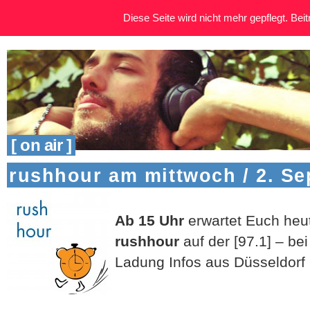
Diese Seite wird nicht mehr gepflegt. Beitr
[ on air ]
rushhour am mittwoch / 2. S
Ab 15 Uhr
erwartet Euch heute
rushhour
auf der [97.1] – bei
Ladung Infos aus Düsseldorf 