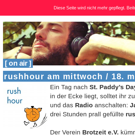
Diese Seite wird nicht mehr gepflegt. Beitr
[ on air ]
rushhour am mittwoch / 18. m
Ein Tag nach
St. Paddy’s Da
in der Ecke liegt, solltet ihr
und das
Radio
anschalten:
J
drei Stunden prall gefüllte
ru
Der Verein
Brotzeit e.V.
kümm