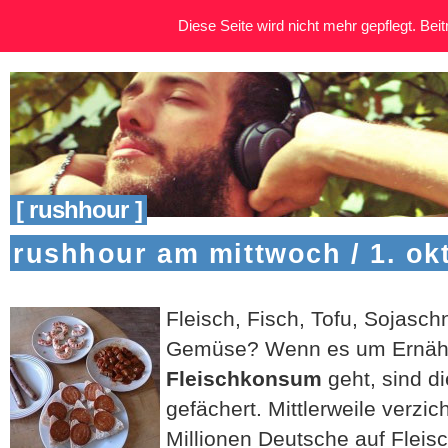
Diese Seite wird nicht mehr gepflegt. Beitr
[ rushhour ]
rushhour am mittwoch / 1. ok
Fleisch, Fisch, Tofu, Sojasch
Gemüse? Wenn es um Ernähr
Fleischkonsum
geht, sind d
gefächert. Mittlerweile verzic
Millionen Deutsche auf Fleisc