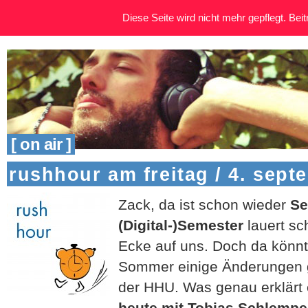
Diese Seite wird nicht mehr gepflegt. Beitr
[ on air ]
rushhour am freitag / 4. sept
Zack, da ist schon wieder
Se
(Digital-)Semester
lauert sc
Ecke auf uns. Doch da könnt
Sommer einige Änderungen 
der HHU. Was genau erklärt
heute mit Tobias Schlempe